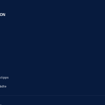
ION
tipps
tädte