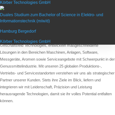
Körber Technologies GmbH
Die Körber Technologies GmbH ist die Führungsgesellschaft des
Körber-Geschäftsfelds Technologies. Körber ist ein internationaler
Duales Studium zum Bachelor of Science in Elektro- und
Technologiekonzern, der weltweit rund 13.000 Mitarbeiter an mehr
Informationstechnik (m/w/d)
als 100 Standorten beschäftigt. Der Körber-Konzern bietet in den
Hamburg Bergedorf
Geschäftsfeldern Pharma, Supply Chain und Technologies Produkte,
Lösungen und Services, die begeistern. Wir, das Körber-
Körber Technologies GmbH
Geschäftsfeld Technologies, entwickeln maßgeschneiderte
Lösungen in den Bereichen Maschinen, Anlagen, Software,
Messgeräte, Aromen sowie Serviceangebote mit Schwerpunkt in der
Genussmittelindustrie.
Mit unseren 25 globalen Produktions-,
Vertriebs- und Servicestandorten verstehen wir uns als strategischer
Partner unserer Kunden. Stets ihre Ziele im Blick, liefern und
integrieren wir mit Leidenschaft, Präzision und Leistung
herausragende Technologien, damit sie ihr volles Potential entfalten
können.