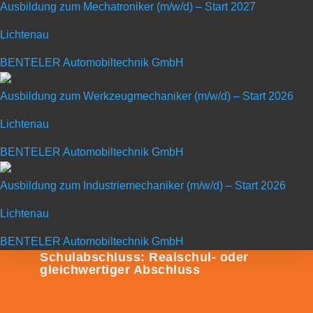
Ausbildung zum Mechatroniker (m/w/d) – Start 2027
Lichtenau
BENTELER Automobiltechnik GmbH
Ausbildung zum Mechatroniker
Ausbildung zum Werkzeugmechaniker (m/w/d) – Start 2026
(m/w/d) – Start 2026
Lichtenau
BENTELER Automobiltechnik GmbH
Art: Ausbildungsplatz
Ausbildung zum Industriemechaniker (m/w/d) – Start 2026
Ausbildungsberuf: Mechatroniker (m/w/d)
Lichtenau
BENTELER Automobiltechnik GmbH
Schulabschluss: Realschul- oder
gleichwertiger Abschluss