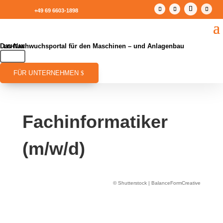
+49 69 6603-1898
Das Nachwuchsportal für den Maschinen – und Anlagenbau
FÜR UNTERNEHMEN
Fachinformatiker
(m/w/d)
© Shutterstock | BalanceFormCreative