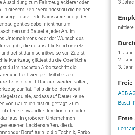
3 Jahre
le Ausbildung zum Fahrzeuglackierer oder
h. In diesem Beruf verbindest du die beiden
ür sorgst, dass jede Karosserie und jedes
Empfo
enbau geht es dabei nicht nur um
mittlere
aschinen und Bauteile jeder Art. Im
ines Unternehmens oder der Wunsch des
Durch
ter vorgibt, die du anschließend umsetzt.
1. Jahr:
nd gehst dann schrittweise vor. Zuerst
2. Jahr:
chleifwerkzeug glättest du die Oberfläche,
3. Jahr:
gst du im nächsten Arbeitsschritt die
arer und hochwertiger. Mithilfe von
e Teile, die nicht lackiert werden sollen,
Freie 
kzeug zur Tat. Falls dir bei der Arbeit
ABB A
siegelst du sie, sodass auf Dauer keine
Bosch 
n von Bauteilen bist du gefragt. Zum
 ob Teile einwandfrei funktionieren oder
Freie 
Bedarf aus. In größeren Unternehmen
gesteuerten Lackierstraßen, die du
Lohr a
annender Beruf, für alle die Technik, Farbe