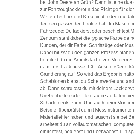
bei John Deere an Grün? Dann ist eine dua
zur Fahrzeuglackiererin das Richtige für dic
Welten Technik und Kreativität indem du daf
Teil den passenden Look erhält. Im Maschin
Fahrzeuge: Du lackierst oder beschichtest M
Zentrum steht dabei die typische Farbe de
Kunden, der dir Farbe, Schriftzüge oder Mus
Dabei musst du den ganzen Prozess planen u
bereitest du die Arbeitsfläche vor. Mit dem S
damit der Lack besser hält. Anschließend trä
Grundierung auf. So wird das Ergebnis haltb
Schablonen klebst du Scheinwerfer und ander
ab. Dann schreitest du mit deinem Lackierwer
Unebenheiten oder Hohlräume auffallen, ver
Schäden entstehen. Und auch beim Montiere
Beispiel überprüfst du mit Messinstrumenten,
Materialfehler haben und tauschst sie bei 
arbeitest du an vollautomatischen, computer
einrichtest, bedienst und überwachst. Ein sp