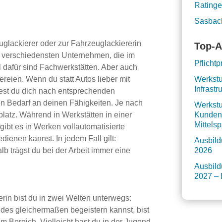
Rating
Sasbac
glackierer oder zur Fahrzeuglackiererin
Top-A
 in verschiedensten Unternehmen, die im
Pflicht
l dafür sind Fachwerkstätten. Aber auch
eien. Wenn du statt Autos lieber mit
Werkstu
Infrastr
test du dich nach entsprechenden
 Bedarf an deinen Fähigkeiten. Je nach
Werkstu
platz. Während in Werkstätten in einer
Kundenr
Mittels
gibt es in Werken vollautomatisierte
dienen kannst. In jedem Fall gilt:
Ausbild
b trägst du bei der Arbeit immer eine
2026
Ausbild
2027 – 
rin bist du in zwei Welten unterwegs:
eides gleichermaßen begeistern kannst, bist
em Bereich. Vielleicht hast du in der Jugend