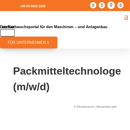
+49 69 6603-1898
Das Nachwuchsportal für den Maschinen – und Anlagenbau
FÜR UNTERNEHMEN
Packmitteltechnologe
(m/w/d)
© Shutterstock | AlexanderLipko