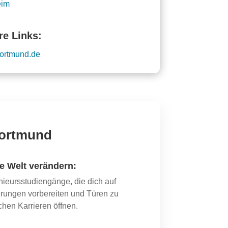
eim
re Links:
/dortmund.de
Dortmund
ie Welt verändern:
nieurs­studiengänge, die dich auf
erungen vorbereiten und Türen zu
chen Karrieren öffnen.