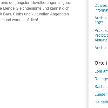
 eine der jüngsten Bevölkerungen in ganz
Duales 
jede Menge Gleichgesinnte und kannst dich
Informa
it Bars, Clubs und kulturellen Angeboten
Ausbild
tmund wartet auf dich!
2027
Praktik
Prototy
Aktuat
Ausbild
Orte 
Lohr a
Rating
Sasbac
Lueden
Heidelb