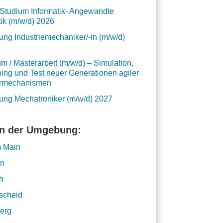
Studium Informatik- Angewandte
tik (m/w/d) 2026
ung Industriemechaniker/-in (m/w/d)
um / Masterarbeit (m/w/d) – Simulation,
ping und Test neuer Generationen agiler
ormechanismen
ung Mechatroniker (m/w/d) 2027
in der Umgebung:
m Main
en
h
scheid
erg