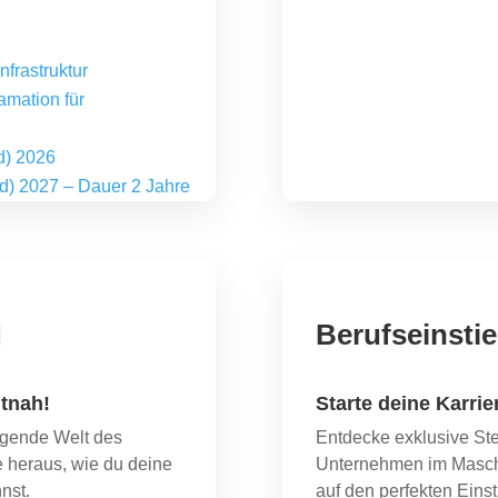
nfrastruktur
amation für
/d) 2026
/d) 2027 – Dauer 2 Jahre
d
Berufseinsti
tnah!
Starte deine Karrie
egende Welt des
Entdecke exklusive St
 heraus, wie du deine
Unternehmen im Masch
nst.
auf den perfekten Einst