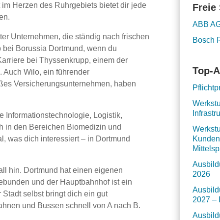
 im Herzen des Ruhrgebiets bietet dir jede
Freie 
en.
ABB A
ter Unternehmen, die ständig nach frischen
Bosch 
b bei Borussia Dortmund, wenn du
 Karriere bei Thyssenkrupp, einem der
Top-A
 Auch Wilo, ein führender
roßes Versicherungsunternehmen, haben
Pflicht
Werkstu
Infrastr
e Informationstechnologie, Logistik,
h in den Bereichen Biomedizin und
Werkstu
l, was dich interessiert – in Dortmund
Kundenr
Mittels
Ausbild
ll hin. Dortmund hat einen eigenen
2026
gebunden und der Hauptbahnhof ist ein
Ausbild
Stadt selbst bringt dich ein gut
2027 – 
hnen und Bussen schnell von A nach B.
Ausbild