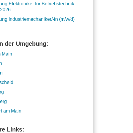
ung Elektroniker für Betriebstechnik
 2026
ung Industriemechaniker/-in (m/w/d)
in der Umgebung:
m Main
h
en
scheid
rg
erg
rt am Main
re Links: