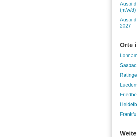
Ausbild
(m/w/d)
Ausbild
2027
Orte 
Lohr a
Sasbac
Rating
Lueden
Friedbe
Heidelb
Frankfu
Weite