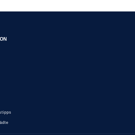
ION
tipps
tädte