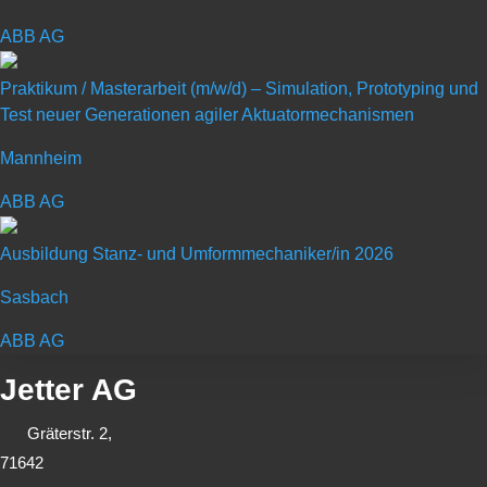
Jochen Mayer
ABB AG
jmayer@jetter.de
Telefon: 07141 2550-539
Praktikum / Masterarbeit (m/w/d) – Simulation, Prototyping und
www.jetter.de
Test neuer Generationen agiler Aktuatormechanismen
Mannheim
ABB AG
Ausbildung Stanz- und Umformmechaniker/in 2026
Sasbach
ABB AG
Jetter AG
Gräterstr. 2,
71642