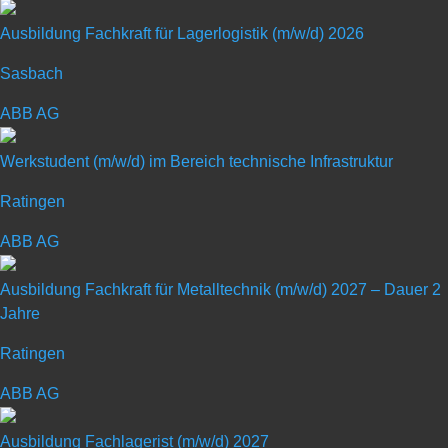
Ausbildung Fachkraft für Lagerlogistik (m/w/d) 2026
Sasbach
Allgemeines Schülerpraktikum
ABB AG
im Maschinen- und Anlagenbau
Werkstudent (m/w/d) im Bereich technische Infrastruktur
Ratingen
Art: Praktikum für Schüler
ABB AG
Ausbildung Fachkraft für Metalltechnik (m/w/d) 2027 – Dauer 2
Jahre
Ratingen
ABB AG
Allgemeines Schülerpraktikum im
Maschinen- und Anlagenbau
Ausbildung Fachlagerist (m/w/d) 2027