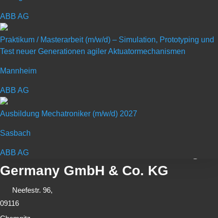
Julia Salow
ABB AG
julia.salow@parker.com
Praktikum / Masterarbeit (m/w/d) – Simulation, Prototyping und
Test neuer Generationen agiler Aktuatormechanismen
Mannheim
ABB AG
Ausbildung Mechatroniker (m/w/d) 2027
Sasbach
Parker Hannifin Manufacturing
ABB AG
Germany GmbH & Co. KG
Neefestr. 96,
09116