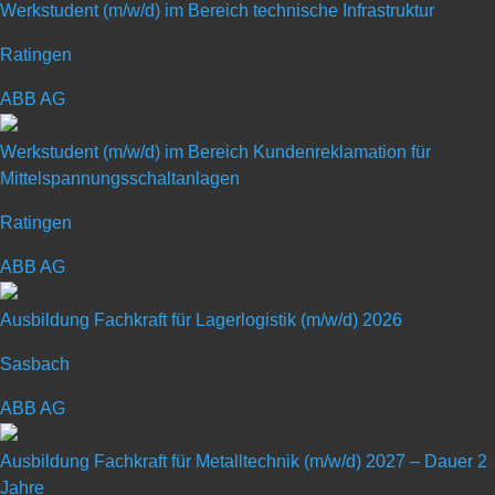
Werkstudent (m/w/d) im Bereich technische Infrastruktur
Ratingen
ABB AG
Werkstudent (m/w/d) im Bereich Kundenreklamation für
Allgemeines Schülerpraktikum
Mittelspannungsschaltanlagen
im Maschinen- und Anlagenbau
Ratingen
ABB AG
Art: Praktikum für Schüler
Ausbildung Fachkraft für Lagerlogistik (m/w/d) 2026
Sasbach
ABB AG
Ausbildung Fachkraft für Metalltechnik (m/w/d) 2027 – Dauer 2
Jahre