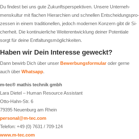
Du fin­dest bei uns gu­te Zu­kunfts­per­spek­ti­ven. Un­se­re Un­ter­neh­
mens­kul­tur mit fla­chen Hier­ar­chi­en und schnel­len Ent­schei­dungs­pro­
zes­sen in ei­nem tra­di­tio­nel­len, je­doch mo­der­nen Kon­zern gibt dir Si­
cher­heit. Die kon­ti­nu­ier­li­che Wei­ter­ent­wick­lung dei­ner Po­ten­ti­a­le
sorgt für dei­ne Ent­fal­tungs­mög­lich­kei­ten.
Haben wir Dein Interesse geweckt?
Dann bewirb Dich über unser
Bewerbungsformular
oder gerne
auch über
Whatsapp
.
m-tec® mathis technik gmbh
Lara Dietel – Human Resource Assistant
Otto-Hahn-Str. 6
79395 Neuenburg am Rhein
personal@m-tec.com
Telefon: +49 (0) 7631 / 709-124
www.m-tec.com