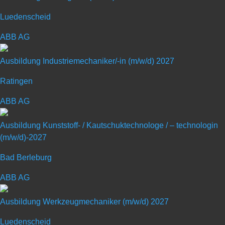
Luedenscheid
Art: Ausbildungsplatz
ABB AG
Ausbildungsberuf: Bürokaufmann (m/w/d)
Ausbildung Industriemechaniker/-in (m/w/d) 2027
Ratingen
Schulabschluss: Fachhochschul- oder
Hochschulreife
ABB AG
Ausbildung Kunststoff- / Kautschuktechnologe / – technologin
(m/w/d)-2027
Bad Berleburg
Karriere bei AERO-LIFT
ABB AG
Ausbildung Werkzeugmechaniker (m/w/d) 2027
Wir sind überzeugt davon, dass Menschen gesünder und effizienter
arbeiten wollen. Deshalb kombinieren wir innovative Technologien zu
Luedenscheid