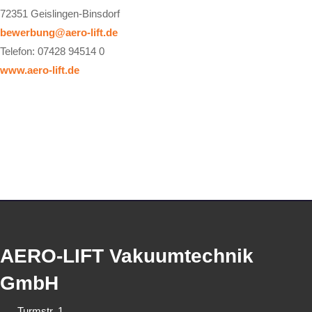
72351 Geislingen-Binsdorf
bewerbung@aero-lift.de
Telefon: 07428 94514 0
www.aero-lift.de
AERO-LIFT Vakuumtechnik
GmbH
Turmstr. 1,