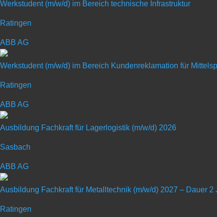
Werkstudent (m/w/d) im Bereich technische Infrastruktur
Ratingen
ABB AG
Ausbildung Maschinen-
Werkstudent (m/w/d) im Bereich Kundenreklamation für Mittel
Ratingen
Art: Ausbildungsplatz
ABB AG
Ausbildung Fachkraft für Lagerlogistik (m/w/d) 2026
Sasbach
ABB AG
Bei ABB unterstützen wir Industrien dabei, effizienter und 
Ausbildung Fachkraft für Metalltechnik (m/w/d) 2027 – Dauer 2
globaler Marktführer bieten wir Ihnen alles, was Sie bra
bei ABB gehen Sie ihn nicht allein. Run what runs the worl
Ratingen