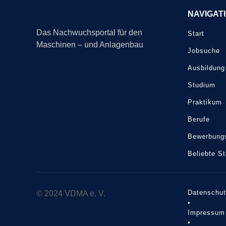
NAVIGAT
Das Nachwuchsportal für den
Start
Maschinen – und Anlagenbau
Jobsuche
Ausbildung
Studium
Praktikum
Berufe
Bewerbungs
Beliebte S
Datenschu
© 2024 VDMA e. V.
•
Impressum
•