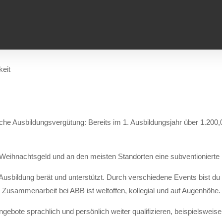
die Mittlere Reife
hen und technischen Fächern wären hilfreich
ungen und neuen Softwareprogrammen
eit
he Ausbildungsvergütung: Bereits im 1. Ausbildungsjahr über 1.200,00
 Weihnachtsgeld und an den meisten Standorten eine subventionierte 
r Ausbildung berät und unterstützt. Durch verschiedene Events bist 
e Zusammenarbeit bei ABB ist weltoffen, kollegial und auf Augenhöhe.
gebote sprachlich und persönlich weiter qualifizieren, beispielswei