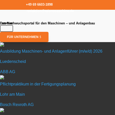
+49 69 6603-1898
redaktion@talentmaschine.de
Das Nachwuchsportal für den Maschinen – und Anlagenbau
FÜR UNTERNEHMEN
Ausbildung Maschinen- und Anlagenführer (m/w/d) 2026
Luedenscheid
Ausbildung 
ABB AG
in Luedenscheid
Pflichtpraktikum in der Fertigungsplanung
Lohr am Main
ABB AG
Bosch Rexroth AG