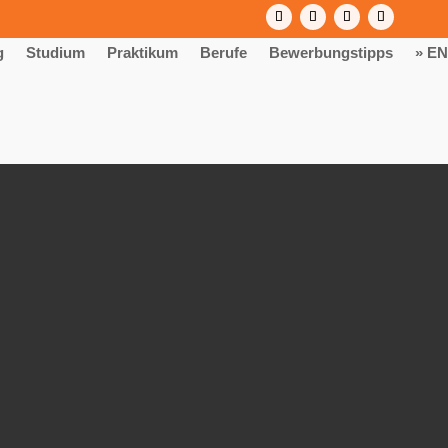
g
Studium
Praktikum
Berufe
Bewerbungstipps
» EN
(m/w/d) 2026