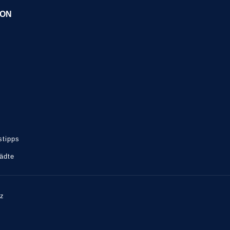
ION
tipps
tädte
tz