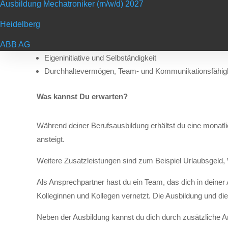
Ausbildung Mechatroniker (m/w/d) 2027
Mindestens einen sehr guten Hauptschulabschluss bzw. 
Gute Abschlüsse in mathematisch-naturwissenschaftlic
Heidelberg
Spaß an technischen Themen, kniffeligen Fragestell
ABB AG
Verantwortung und Engagement für deine Ziele
Eigeninitiative und Selbständigkeit
Durchhaltevermögen, Team- und Kommunikationsfähigk
Was kannst Du erwarten?
Während deiner Berufsausbildung erhältst du eine monatlic
ansteigt.
Weitere Zusatzleistungen sind zum Beispiel Urlaubsgeld,
Als Ansprechpartner hast du ein Team, das dich in deine
Kolleginnen und Kollegen vernetzt. Die Ausbildung und di
Neben der Ausbildung kannst du dich durch zusätzliche An