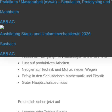
Durchführung von qualitätssichernden Maßnahmen
Praktikum / Masterarbeit (m/w/d) – Simulation, Prototyping un
Mannheim
Dauer: 2 Jahre
Abschluss: IHK
ABB AG
Berufsschule: Bad Mergentheim
Ausbildung Stanz- und Umformmechaniker/in 2026
Bei dieser Ausbildung baust du dein technisches Talent sow
Sasbach
Das bringen Sie mit:
ABB AG
Freude am Umgang mit Werkzeugen und Maschinen
Lust auf produktives Arbeiten
Neugier auf Technik und Mut zu neuen Wegen
Erfolg in den Schulfächern Mathematik und Physik
Guter Hauptschulabschluss
Freue dich schon jetzt auf
Laptops oder Tablets für alle