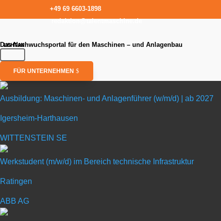
+49 69 6603-1898
redaktion@talentmaschine.de
Das Nachwuchsportal für den Maschinen – und Anlagenbau
FÜR UNTERNEHMEN
Ausbildung: Maschinen- und Anlagenführer (w/m/d) | ab 2027
Igersheim-Harthausen
Ausbildung: Ma
WITTENSTEIN SE
in Igersheim-Harthausen
Werkstudent (m/w/d) im Bereich technische Infrastruktur
Ratingen
WITTENSTEIN SE
ABB AG