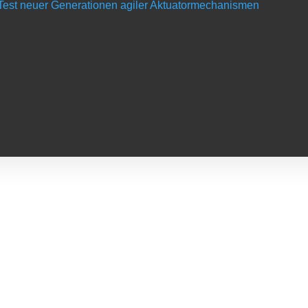
d Test neuer Generationen agiler Aktuatormechanismen
ie deine Persönlichkeit weiter aus und sicherst dir eine fundierte Ba