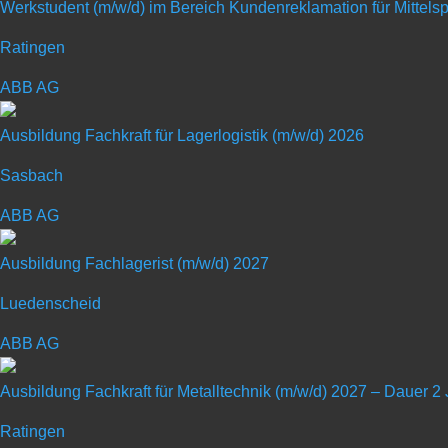
Werkstudent (m/w/d) im Bereich Kundenreklamation für Mittel
Mit Ideen bewegen
Ratingen
Wir sind immer auf der Suche nach Menschen, die Neugie
eigene Talente entwickeln. Wenn auch du zum Nachwuchs
ABB AG
Ausbildung Fachkraft für Lagerlogistik (m/w/d) 2026
Sasbach
ABB AG
Ausbildung: Maschinen
Ausbildung Fachlagerist (m/w/d) 2027
Art: Ausbildungsplatz
Luedenscheid
ABB AG
Ausbildungsberuf: Maschinen- und
Ausbildung Fachkraft für Metalltechnik (m/w/d) 2027 – Dauer 2
Ratingen