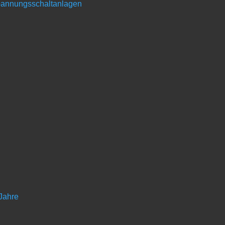
spannungsschaltanlagen
r und Lust auf Technik mitbringen, die gerne an spannenden Zukunf
 unseres Familienunternehmens gehören wollen, dann besuche unser
- und Anlagenführer (w/m/d
 Anlagenführer (m/w/d)
 Jahre