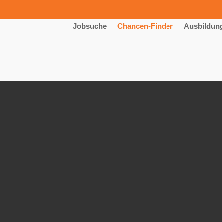
Jobsuche
Chancen-Finder
Ausbildun
schinen- und Anlagenführer (w