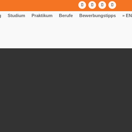
g
Studium
Praktikum
Berufe
Bewerbungstipps
» EN
/m/d) | ab 2027