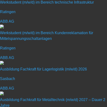
Werkstudent (m/w/d) im Bereich technische Infrastruktur
Ratingen
ABB AG
Ausbildung Mechatroniker
(m/w/d) 2027
Werkstudent (m/w/d) im Bereich Kundenreklamation für
Mittelspannungsschaltanlagen
Ratingen
Art: Ausbildungsplatz
ABB AG
Ausbildungsberuf: Sonstige
Ausbildung Fachkraft für Lagerlogistik (m/w/d) 2026
Sasbach
ABB AG
Ausbildung Fachkraft für Metalltechnik (m/w/d) 2027 – Dauer 2
Jahre