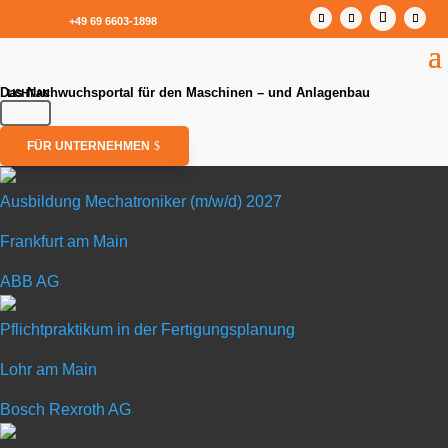
+49 69 6603-1898
Das Nachwuchsportal für den Maschinen – und Anlagenbau
FÜR UNTERNEHMEN
Ausbildung Mechatroniker (m/w/d) 2027
Frankfurt am Main
Ausbildung Mechatroniker (m/w/d) 2027
ABB AG
in Frankfurt am Main
Pflichtpraktikum in der Fertigungsplanung
Lohr am Main
ABB AG
Bosch Rexroth AG