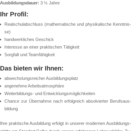
Aus­bil­dungs­dau­er:
3 ½ Jah­re
Ihr Pro­fil:
Re­al­schul­ab­schluss (ma­the­ma­ti­sche und phy­si­ka­li­sche Kennt­nis­
se)
hand­werk­li­ches Ge­schick
In­te­res­se an ei­ner prak­ti­schen Tä­tig­keit
Sorg­falt und Team­fä­hig­keit
Das bie­ten wir Ih­nen:
ab­wechs­lungs­rei­cher Aus­bil­dungs­platz
an­ge­neh­me Ar­beits­at­mo­sphä­re
Wei­ter­bil­dungs- und Ent­wick­lungs­mög­lich­kei­ten
Chan­ce zur Über­nah­me nach er­folg­reich ab­sol­vier­ter Be­rufs­aus­
bil­dung
Ih­re prak­ti­sche Aus­bil­dung er­folgt in un­se­rer mo­der­nen Aus­bil­dungs­