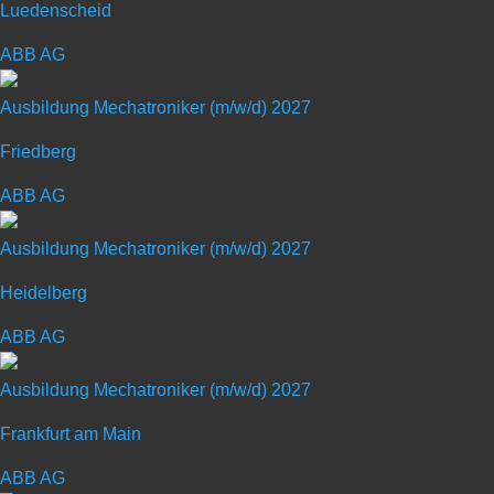
Ausbildung zum
Luedenscheid
Industriemechaniker (m/w/d)
ABB AG
Ausbildung Mechatroniker (m/w/d) 2027
Art: Ausbildungsplatz
Friedberg
ABB AG
Ausbildungsberuf: Industriemechaniker
(m/w/d)
Ausbildung Mechatroniker (m/w/d) 2027
Schulabschluss: Realschul- oder
Heidelberg
gleichwertiger Abschluss
ABB AG
Gehalt: 1.050,00 EUR im ersten
Ausbildungsjahr
Ausbildung Mechatroniker (m/w/d) 2027
Frankfurt am Main
ABB AG