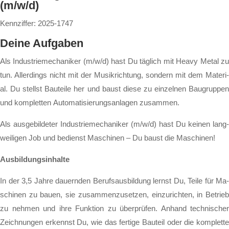
(m/w/d)
Kennziffer: 2025-1747
Dei­ne Auf­ga­ben
Als In­dus­trie­me­cha­ni­ker (m/w/d) hast Du täg­lich mit Hea­vy Me­tal zu
tun. Al­ler­dings nicht mit der Mu­sik­rich­tung, son­dern mit dem Ma­te­ri­
al. Du stellst Bau­tei­le her und baust die­se zu ein­zel­nen Bau­grup­pen
und kom­plet­ten Au­to­ma­ti­sie­rungs­an­la­gen zu­sam­men.
Als aus­ge­bil­de­ter In­dus­trie­me­cha­ni­ker (m/w/d) hast Du kei­nen lang­
wei­li­gen Job und be­dienst Ma­schi­nen – Du baust die Ma­schi­nen!
Aus­bil­dungs­in­hal­te
In der 3,5 Jah­re dau­ern­den Be­rufs­aus­bil­dung lernst Du, Tei­le für Ma­
schi­nen zu bau­en, sie zu­sam­men­zu­set­zen, ein­zu­rich­ten, in Be­trieb
zu neh­men und ih­re Funk­ti­on zu über­prü­fen. An­hand tech­ni­scher
Zeich­nun­gen er­kennst Du, wie das fer­ti­ge Bau­teil oder die kom­plet­te