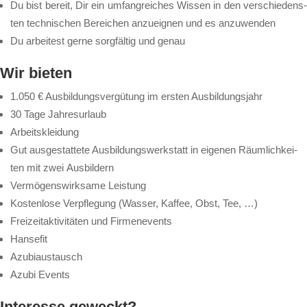
Du bist be­reit, Dir ein um­fang­rei­ches Wis­sen in den ver­schie­dens­
ten tech­ni­schen Be­rei­chen an­zu­eig­nen und es an­zu­wen­den
Du ar­bei­test ger­ne sorg­fäl­tig und ge­nau
Wir bie­ten
1.050 € Aus­bil­dungs­ver­gü­tung im ers­ten Aus­bil­dungs­jahr
30 Ta­ge Jah­res­ur­laub
Ar­beits­klei­dung
Gut aus­ge­stat­te­te Aus­bil­dungs­werk­statt in ei­ge­nen Räum­lich­kei­
ten mit zwei Aus­bil­dern
Ver­mö­gens­wirk­sa­me Leis­tung
Kos­ten­lo­se Ver­pfle­gung (Was­ser, Kaf­fee, Obst, Tee, …)
Frei­zeit­ak­ti­vi­tä­ten und Fir­men­events
Hansefit
Azubiaustausch
Azubi Events
Interesse geweckt?