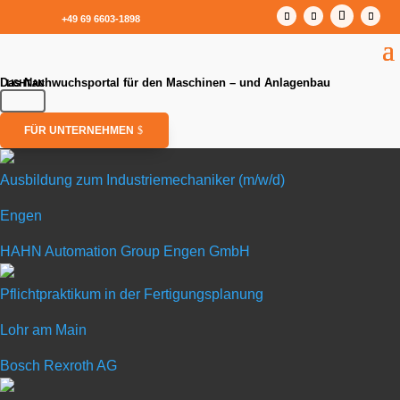
+49 69 6603-1898
Das Nachwuchsportal für den Maschinen – und Anlagenbau
FÜR UNTERNEHMEN
Ausbildung zum Industriemechaniker (m/w/d)
Engen
Ausbildung zum Industriemechaniker (m/w/d)
HAHN Automation Group Engen GmbH
in Engen
Pflichtpraktikum in der Fertigungsplanung
Lohr am Main
HAHN Automation Group Engen
Bosch Rexroth AG
GmbH