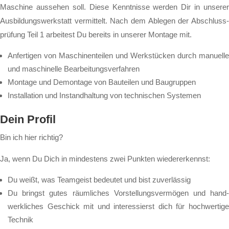
Ma­schi­ne aus­se­hen soll. Die­se Kennt­nis­se wer­den Dir in un­se­rer
Aus­bil­dungs­werk­statt ver­mit­telt. Nach dem Ab­le­gen der Ab­schluss­
prü­fung Teil 1 ar­bei­test Du be­reits in un­se­rer Mon­ta­ge mit.
An­fer­ti­gen von Ma­schi­nen­tei­len und Werk­stü­cken durch ma­nu­el­le
und ma­schi­nel­le Be­ar­bei­tungs­ver­fah­ren
Mon­ta­ge und De­mon­ta­ge von Bau­tei­len und Bau­grup­pen
In­stal­la­ti­on und In­stand­hal­tung von tech­ni­schen Sys­te­men
Dein Pro­fil
Bin ich hier rich­tig?
Ja, wenn Du Dich in min­des­tens zwei Punk­ten wie­der­er­kennst:
Du weißt, was Team­geist be­deu­tet und bist zu­ver­läs­sig
Du bringst gu­tes räum­li­ches Vor­stel­lungs­ver­mö­gen und hand­
werk­li­ches Ge­schick mit und in­te­res­sierst dich für hoch­wer­ti­ge
Tech­nik