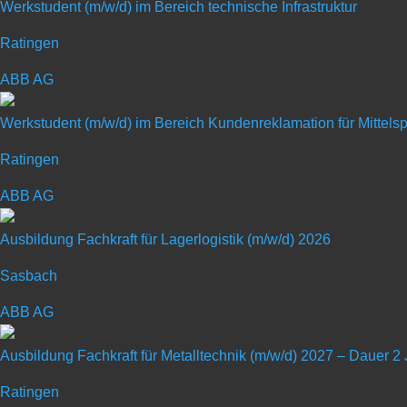
Werkstudent (m/w/d) im Bereich technische Infrastruktur
Ratingen
ABB AG
Ausbildung zum Indust
Werkstudent (m/w/d) im Bereich Kundenreklamation für Mittel
Ratingen
Art: Ausbildungsplatz
ABB AG
Ausbildungsberuf: Industriemechan
Ausbildung Fachkraft für Lagerlogistik (m/w/d) 2026
Sasbach
ABB AG
Ausbildung Fachkraft für Metalltechnik (m/w/d) 2027 – Dauer 2
Bei BENTELER machen wir es möglich. Von der Talentförde
Ratingen
Entwicklungschancen – bei BENTELER geben wir dir auf Zuku