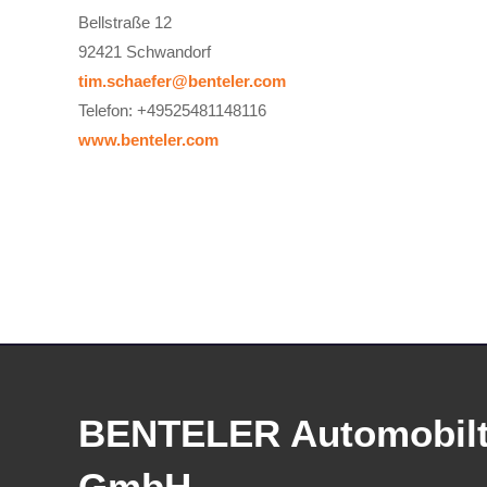
Bellstraße 12
92421 Schwandorf
tim.schaefer@benteler.com
Telefon: +49525481148116
www.benteler.com
BENTELER Automobilt
GmbH