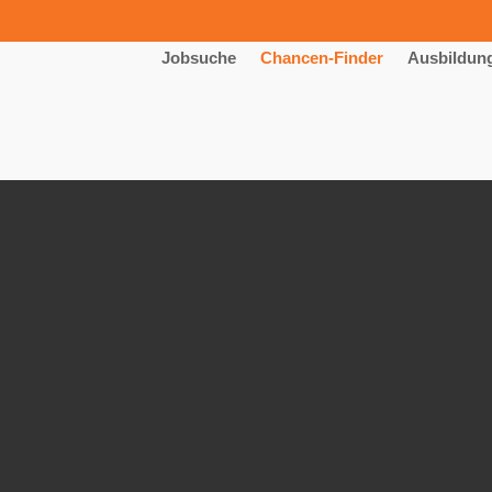
Jobsuche
Chancen-Finder
Ausbildun
um Industriemechaniker (m/w/d)
technik GmbH