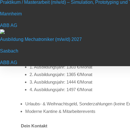
Praktikum / Masterarbeit (m/w/d) – Simulation, Prototyping un
Mannheim
Deine Benefits
ABB AG
Top qualifizierte Ausbildung & Zusatzqualifikationen
Team-Geist eines internationalen Familienunternehmen
Ausbildung Mechatroniker (m/w/d) 2027
Neue Technologien, Industrie 4.0 & Digitalisierung
Sasbach
35 Stunden/Woche & flexibles Arbeitszeitkonto & 6 Wo
Attraktive Ausbildungsvergütung:
ABB AG
1. Ausbildungsjahr: 1303 €/Monat
2. Ausbildungsjahr: 1365 €/Monat
3. Ausbildungsjahr: 1444 €/Monat
4. Ausbildungsjahr: 1497 €/Monat
Urlaubs- & Weihnachtsgeld, Sonderzahlungen (keine Erf
Moderne Kantine & Mitarbeiterevents
Dein Kontakt