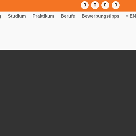
g
Studium
Praktikum
Berufe
Bewerbungstipps
» EN
 – Start 2027