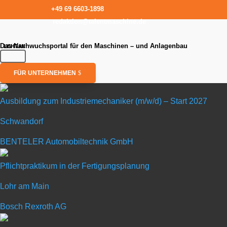
+49 69 6603-1898
redaktion@talentmaschine.de
Das Nachwuchsportal für den Maschinen – und Anlagenbau
FÜR UNTERNEHMEN
Ausbildung zum Industriemechaniker (m/w/d) – Start 2027
Schwandorf
Ausbildung z
BENTELER Automobiltechnik GmbH
in Schwandorf
Pflichtpraktikum in der Fertigungsplanung
Lohr am Main
BENTELER Automobil
Bosch Rexroth AG