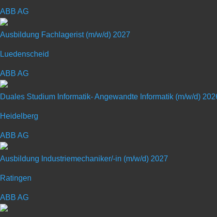
ABB AG
dass du alles sein kannst. Oder wie wir sagen: BENTEL
Ausbildung zum Industriemechaniker
Ausbildung Fachlagerist (m/w/d) 2027
Kennziffer: 46627
Luedenscheid
Deine Chance
ABB AG
Du wirst Spezialist für moderne Anlagentechnik.
Duales Studium Informatik- Angewandte Informatik (m/w/d) 202
Du durchläufst eine vielfältige und moderne Ausbildung
Heidelberg
Durch Fehlersuche und Behebung von Störungen leistest
Du bist verantwortlich für die Wartung und Instandhal
ABB AG
Ausbildung Industriemechaniker/-in (m/w/d) 2027
Deine Persönlichkeit
Ratingen
Du interessierst dich für eine spannende technische A
Du liebst Abwechslung und Herausforderungen?
ABB AG
Du arbeitest gerne im Team und strebst eine Zukunft i
Du hast Lust auf die Zukunft und deine persönlichen 