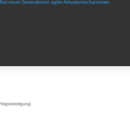
d Test neuer Generationen agiler Aktuatormechanismen
s
chen Urlaub
olgsbeteiligung)