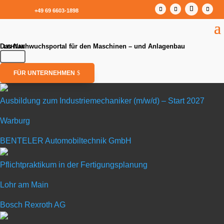
+49 69 6603-1898
Das Nachwuchsportal für den Maschinen – und Anlagenbau
FÜR UNTERNEHMEN
Ausbildung zum Industriemechaniker (m/w/d) – Start 2027
Warburg
Ausbildung zum Industriemechaniker (m/w/d) – Start 2027
BENTELER Automobiltechnik GmbH
in Warburg
Pflichtpraktikum in der Fertigungsplanung
Lohr am Main
BENTELER Automobiltechnik
Bosch Rexroth AG
GmbH