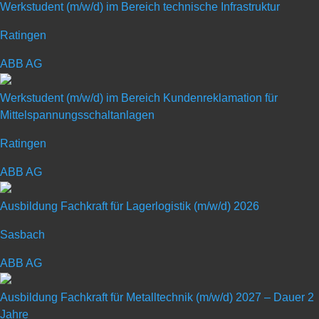
Werkstudent (m/w/d) im Bereich technische Infrastruktur
Ratingen
ABB AG
Ausbildung zum
Werkstudent (m/w/d) im Bereich Kundenreklamation für
Mittelspannungsschaltanlagen
Industriemechaniker (m/w/d) –
Ratingen
Start 2027
ABB AG
Art: Ausbildungsplatz
Ausbildung Fachkraft für Lagerlogistik (m/w/d) 2026
Sasbach
Ausbildungsberuf: Industriemechaniker
(m/w/d)
ABB AG
Ausbildung Fachkraft für Metalltechnik (m/w/d) 2027 – Dauer 2
Jahre