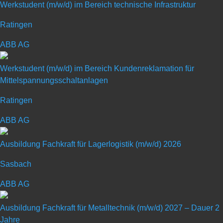
Werkstudent (m/w/d) im Bereich technische Infrastruktur
Ratingen
ABB AG
Ausbildung zum Mechatroniker
Werkstudent (m/w/d) im Bereich Kundenreklamation für
Mittelspannungsschaltanlagen
(m/w/d) – Start 2027
Ratingen
ABB AG
Art: Ausbildungsplatz
Ausbildung Fachkraft für Lagerlogistik (m/w/d) 2026
Ausbildungsberuf: Mechatroniker (m/w/d)
Sasbach
ABB AG
Ausbildung Fachkraft für Metalltechnik (m/w/d) 2027 – Dauer 2
Jahre