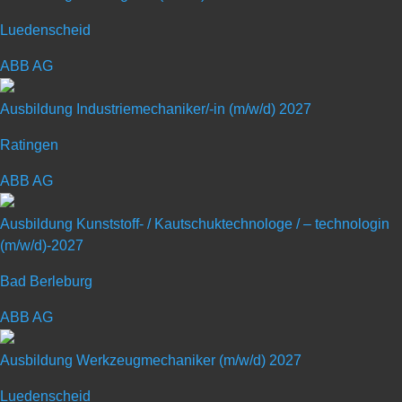
Maschinen- und Anlagenkonstruktion
Luedenscheid
ABB AG
Art: Ausbildungsplatz
Ausbildung Industriemechaniker/-in (m/w/d) 2027
Ausbildungsberuf: Technischer
Produktdesigner (m/w/d)
Ratingen
ABB AG
Schulabschluss: Realschul- oder
gleichwertiger Abschluss
Ausbildung Kunststoff- / Kautschuktechnologe / – technologin
(m/w/d)-2027
Dauer: Ausbildungsvertrag
Bad Berleburg
ABB AG
Ausbildung Werkzeugmechaniker (m/w/d) 2027
Luedenscheid