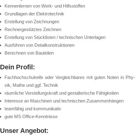
Ken­nen­ler­nen von Werk- und Hilfs­stof­fen
Grund­la­gen der Elek­tro­tech­nik
Er­stel­lung von Zeich­nun­gen
Rech­ner­ge­stütz­tes Zeich­nen
Er­stel­lung von Stück­lis­ten / tech­ni­schen Un­ter­la­gen
Aus­füh­ren von De­tail­kon­struk­tio­nen
Be­rech­nen von Bau­tei­len
Dein Pro­fil:
Fach­hoch­schul­rei­fe oder Ver­gleich­ba­res mit gu­ten No­ten in Phy­
sik, Ma­the und ggf. Tech­nik
räum­li­che Vor­stel­lungs­kraft und ge­stal­te­ri­sche Fä­hig­kei­ten
In­te­res­se an Ma­schi­nen und tech­ni­schen Zu­sam­men­hän­gen
team­fä­hig und kom­mu­ni­ka­tiv
gu­te MS Of­fice-Kennt­nis­se
Un­ser An­ge­bot: