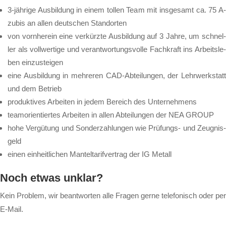
3-jäh­ri­ge Aus­bil­dung in ei­nem tol­len Team mit ins­ge­samt ca. 75 A­
zu­bis an al­len deut­schen Stand­or­ten
von vorn­he­rein ei­ne ver­kürz­te Aus­bil­dung auf 3 Jah­re, um schnel­
ler als voll­wer­ti­ge und ver­ant­wor­tungs­vol­le Fach­kraft ins Ar­beits­le­
ben ein­zu­stei­gen
ei­ne Aus­bil­dung in meh­re­ren CAD-Ab­tei­lun­gen, der Lehr­werk­statt
und dem Be­trieb
pro­duk­ti­ves Ar­bei­ten in je­dem Be­reich des Un­ter­neh­mens
team­o­ri­en­tier­tes Ar­bei­ten in al­len Ab­tei­lun­gen der NEA GROUP
ho­he Ver­gü­tung und Son­der­zah­lun­gen wie Prü­fungs- und Zeug­nis­
geld
ei­nen ein­heit­li­chen Man­tel­ta­rif­ver­trag der IG Me­tall
Noch et­was un­klar?
Kein Pro­blem, wir be­ant­wor­ten al­le Fra­gen ger­ne te­le­fo­nisch oder per
E-Mail.