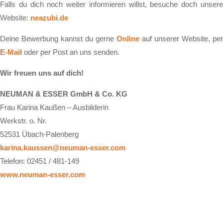
Falls du dich noch wei­ter in­for­mie­ren willst, be­su­che doch un­se­re
Web­site:
ne­azu­bi.de
Dei­ne Be­wer­bung kannst du ger­ne
On­line
auf un­se­rer Web­site, per
E-Mail
oder per Post an uns sen­den.
Wir freu­en uns auf dich!
NEUMAN & ESSER GmbH & Co. KG
Frau Karina Kaußen – Ausbilderin
Werkstr. o. Nr.
52531 Übach-Palenberg
karina.kaussen@neuman-esser.com
Telefon: 02451 / 481-149
www.neuman-esser.com