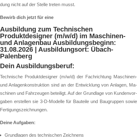
dung nicht auf der Stel­le tre­ten musst.
Bewirb dich jetzt für eine
Ausbildung zum Technischen
Produktdesigner (m/w/d) im Maschinen-
und Anlagenbau
Ausbildungsbeginn:
31.08.2026 | Ausbildungsort: Übach-
Palenberg
Dein Aus­bil­dungs­be­ruf:
Tech­ni­sche Pro­dukt­de­si­gner (m/w/d) der Fach­rich­tung Ma­schi­nen-
und An­la­gen­kon­struk­tion sind an der Ent­wick­lung von An­la­gen, Ma­
schi­nen und Fahr­zeu­gen be­tei­ligt. Auf der Grund­la­ge von Kun­den­vor­
ga­ben er­stel­len sie 3-D-Mo­del­le für Bau­tei­le und Bau­grup­pen so­wie
Fer­ti­gungs­zeich­nun­gen.
Dei­ne Auf­ga­ben:
Grund­la­gen des tech­ni­schen Zeich­nens