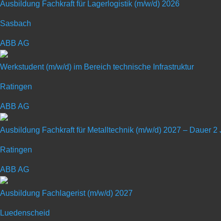
Ausbildung Fachkraft für Lagerlogistik (m/w/d) 2026
Sasbach
ABB AG
Ausbildung zum Verfah
Werkstudent (m/w/d) im Bereich technische Infrastruktur
Ratingen
Art: Ausbildungsplatz
ABB AG
Ausbildung Fachkraft für Metalltechnik (m/w/d) 2027 – Dauer 2
Ratingen
ABB AG
Bei BENTELER machen wir es möglich. Von der Talentförde
Ausbildung Fachlagerist (m/w/d) 2027
Entwicklungschancen – bei BENTELER geben wir dir auf Zuku
dass du alles sein kannst. Oder wie wir sagen: BENTEL
Luedenscheid