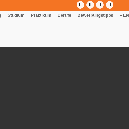
g
Studium
Praktikum
Berufe
Bewerbungstipps
» EN
) – Start 2027