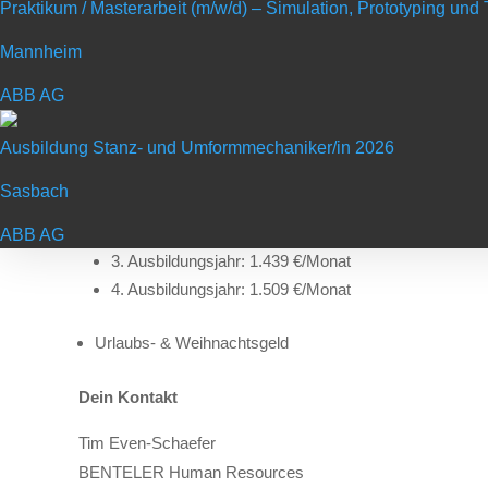
Praktikum / Masterarbeit (m/w/d) – Simulation, Prototyping un
Deine Benefits
Mannheim
Top qualifizierte Ausbildung & Zusatzqualifikationen
Team-Geist eines internationalen Familienunternehmen
ABB AG
Neue Technologien (Greensteel), Industrie 4.0 & Digital
Ausbildung Stanz- und Umformmechaniker/in 2026
35 Stunden/Woche & flexibles Arbeitszeitkonto & 6 Wo
Attraktive Ausbildungsvergütung:
Sasbach
1. Ausbildungsjahr: 1.264 €/Monat
2. Ausbildungsjahr: 1.334 €/Monat
ABB AG
3. Ausbildungsjahr: 1.439 €/Monat
4. Ausbildungsjahr: 1.509 €/Monat
Urlaubs- & Weihnachtsgeld
Dein Kontakt
Tim Even-Schaefer
BENTELER Human Resources