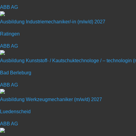
Ausbildung zum Verfahrenstechnolog
ABB AG
Kennziffer: 46494
Ausbildung Industriemechaniker/-in (m/w/d) 2027
Deine Chance
Ratingen
Als Verfahrenstechnologe (m/w/d) richtest du umfangrei
ABB AG
Von dir hängt die Qualität der Erzeugnisse ab. Du erl
Neben Fertigungsverfahren erlernst du auch die Kompon
Ausbildung Kunststoff- / Kautschuktechnologe / – technologin 
Du wirst Spezialist für moderne Anlagentechnik
Bad Berleburg
Du durchläufst eine vielfältige und moderne Ausbildung
ABB AG
Deine Persönlichkeit
Ausbildung Werkzeugmechaniker (m/w/d) 2027
• Du interessierst dich für eine spannende technische 
• Du liebst Abwechslung und Herausforderungen?
Luedenscheid
• Du arbeitest gerne im Team und strebst eine Zukunft 
ABB AG
• Du hast Lust auf die Zukunft und deine persönlichen