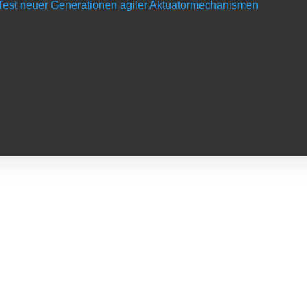
d Test neuer Generationen agiler Aktuatormechanismen
s
isierung
chen Urlaub