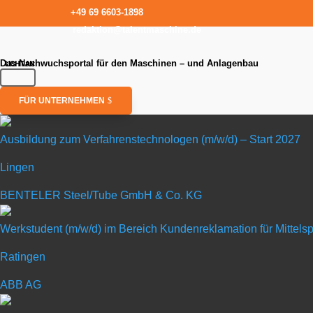
+49 69 6603-1898
redaktion@talentmaschine.de
Das Nachwuchsportal für den Maschinen – und Anlagenbau
FÜR UNTERNEHMEN
Ausbildung zum Verfahrenstechnologen (m/w/d) – Start 2027
Lingen
Ausbildung zu
BENTELER Steel/Tube GmbH & Co. KG
in Lingen
Werkstudent (m/w/d) im Bereich Kundenreklamation für Mittel
Ratingen
BENTELER Steel/Tube
ABB AG