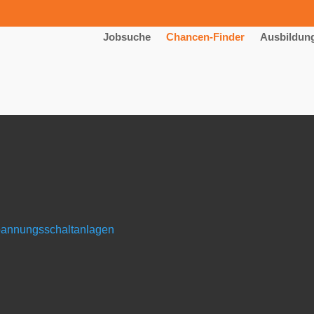
Jobsuche
Chancen-Finder
Ausbildun
m Verfahrenstechnologen (m/w/d
spannungsschaltanlagen
 GmbH & Co. KG