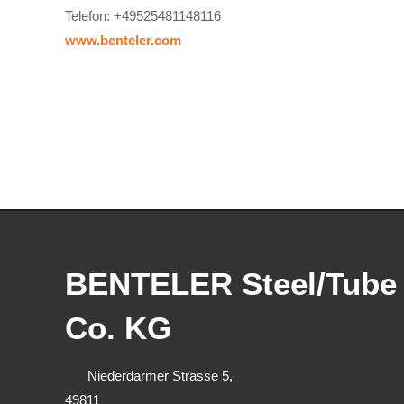
Telefon: +49525481148116
www.benteler.com
BENTELER Steel/Tub
Co. KG
Niederdarmer Strasse 5,
49811