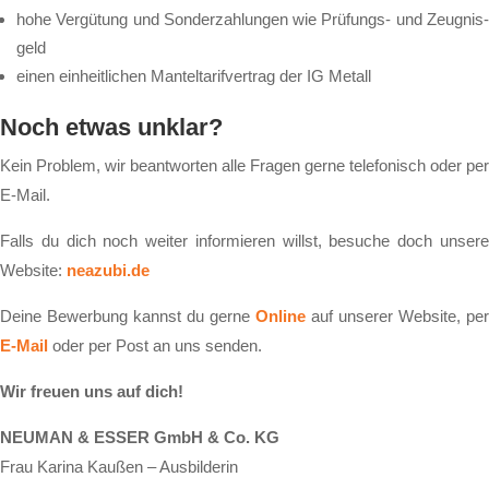
ho­he Ver­gü­tung und Son­der­zah­lun­gen wie Prü­fungs- und Zeug­nis­
geld
ei­nen ein­heit­li­chen Man­tel­ta­rif­ver­trag der IG Me­tall
Noch et­was un­klar?
Kein Pro­blem, wir be­ant­wor­ten al­le Fra­gen ger­ne te­le­fo­nisch oder per
E-Mail.
Falls du dich noch wei­ter in­for­mie­ren willst, be­su­che doch un­se­re
Web­site:
ne­azu­bi.de
Dei­ne Be­wer­bung kannst du ger­ne
On­line
auf un­se­rer Web­site, per
E-Mail
oder per Post an uns sen­den.
Wir freu­en uns auf dich!
NEUMAN & ESSER GmbH & Co. KG
Frau Karina Kaußen – Ausbilderin