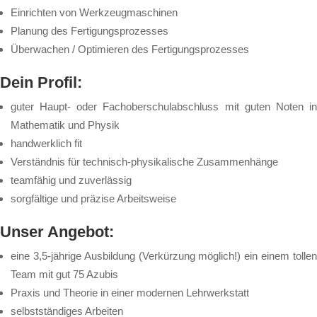
Ein­rich­ten von Werk­zeug­ma­schi­nen
Pla­nung des Fer­ti­gungs­pro­zes­ses
Über­wa­chen / Op­ti­mie­ren des Fer­ti­gungs­pro­zes­ses
Dein Pro­fil:
gu­ter Haupt- oder Fach­ober­schul­ab­schluss mit gu­ten No­ten in
Ma­the­ma­tik und Phy­sik
hand­werk­lich fit
Ver­ständ­nis für tech­nisch-phy­si­ka­li­sche Zu­sam­men­hän­ge
team­fä­hig und zu­ver­läs­sig
sorg­fäl­ti­ge und prä­zi­se Ar­beits­wei­se
Un­ser An­ge­bot:
ei­ne 3,5-jäh­ri­ge Aus­bil­dung (Ver­kür­zung mög­lich!) ein ei­nem tol­len
Team mit gut 75 A­zu­bis
Pra­xis und The­o­rie in ei­ner mo­der­nen Lehr­werk­statt
selbst­stän­di­ges Ar­bei­ten