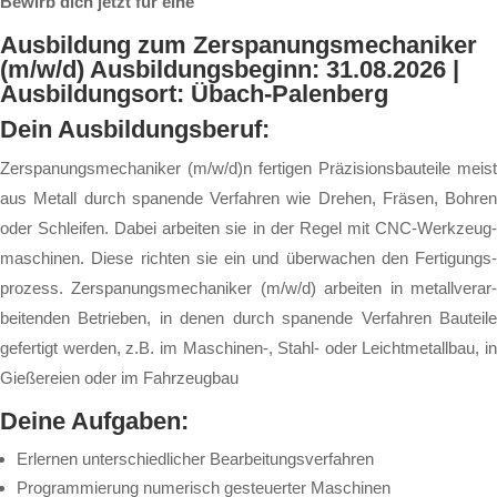
Bewirb dich jetzt für eine
Ausbildung zum Zerspanungsmechaniker
(m/w/d)
Ausbildungsbeginn: 31.08.2026 |
Ausbildungsort: Übach-Palenberg
Dein Aus­bil­dungs­be­ruf:
Zer­spa­nungs­me­cha­ni­ker (m/w/d)n fer­ti­gen Prä­zi­si­ons­bau­tei­le meist
aus Me­tall durch spa­nen­de Ver­fah­ren wie Dre­hen, Frä­sen, Boh­ren
oder Schlei­fen. Da­bei ar­bei­ten sie in der Re­gel mit CNC-Werk­zeug­
ma­schi­nen. Die­se rich­ten sie ein und über­wa­chen den Fer­ti­gungs­
pro­zess. Zer­spa­nungs­me­cha­ni­ker (m/w/d) ar­bei­ten in me­tall­ver­ar­
bei­ten­den Be­trie­ben, in de­nen durch spa­nen­de Ver­fah­ren Bau­tei­le
ge­fer­tigt wer­den, z.B. im Ma­schi­nen-, Stahl- oder Leicht­me­tall­bau, in
Gie­ße­rei­en oder im Fahr­zeug­bau
Dei­ne Auf­ga­ben:
Er­ler­nen un­ter­schied­li­cher Be­ar­bei­tungs­ver­fah­ren
Pro­gram­mie­rung nu­me­risch ge­steu­er­ter Ma­schi­nen