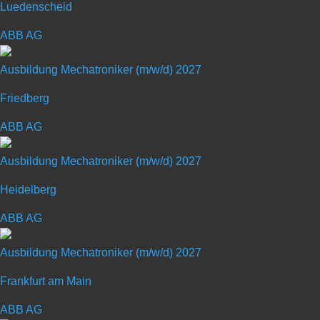
Luedenscheid
Ausbildungsbeginn: 31.08.2026 | Ausbildungsort:
ABB AG
Übach-Palenberg
Ausbildung Mechatroniker (m/w/d) 2027
Art: Ausbildungsplatz
Friedberg
ABB AG
Ausbildungsberuf:
Zerspanungsmechaniker (m/w/d)
Ausbildung Mechatroniker (m/w/d) 2027
Schulabschluss: Haupt- (Volks-)
Heidelberg
schulabschluss
ABB AG
Dauer: 3,5 Jahre
Ausbildung Mechatroniker (m/w/d) 2027
Gehalt: Manteltarifvertrag | Metall-NRW
Frankfurt am Main
ABB AG