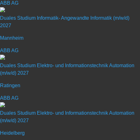
ABB AG
Duales Studium Informatik- Angewandte Informatik (m/w/d)
2027
Duales Studium Elektro- und
Mannheim
Informationstechnik Automation
ABB AG
(m/w/d) 2027
Duales Studium Elektro- und Informationstechnik Automation
(m/w/d) 2027
Art: Duales Studium
Ratingen
ABB AG
Ausbildungsberuf: Sonstige
Duales Studium Elektro- und Informationstechnik Automation
(m/w/d) 2027
Heidelberg