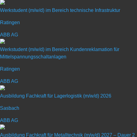
Werkstudent (m/w/d) im Bereich technische Infrastruktur
Ratingen
Duales Studium Elektro- und
ABB AG
Informationstechnik Automation
Werkstudent (m/w/d) im Bereich Kundenreklamation für
Mittelspannungsschaltanlagen
(m/w/d) 2027
Ratingen
Art: Duales Studium
ABB AG
Ausbildung Fachkraft für Lagerlogistik (m/w/d) 2026
Sasbach
ABB AG
Ausbildung Fachkraft für Metalltechnik (m/w/d) 2027 – Dauer 2