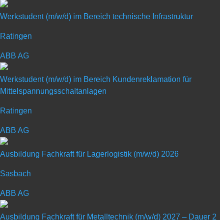
Werkstudent (m/w/d) im Bereich technische Infrastruktur
Ratingen
Duales Studium Elektro- und
ABB AG
Informationstechnik Automation
Werkstudent (m/w/d) im Bereich Kundenreklamation für
Mittelspannungsschaltanlagen
(m/w/d) 2027
Ratingen
Art: Duales Studium
ABB AG
Ausbildung Fachkraft für Lagerlogistik (m/w/d) 2026
Ausbildungsberuf: Sonstige
Sasbach
ABB AG
Ausbildung Fachkraft für Metalltechnik (m/w/d) 2027 – Dauer 2