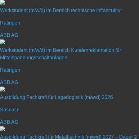
Werkstudent (m/w/d) im Bereich technische Infrastruktur
Ratingen
Duales Studium Elektro- und
ABB AG
Informationstechnik –
Werkstudent (m/w/d) im Bereich Kundenreklamation für
Mittelspannungsschaltanlagen
Elektrische Energietechnik
(m/w/d) 2027
Ratingen
ABB AG
Art: Duales Studium
Ausbildung Fachkraft für Lagerlogistik (m/w/d) 2026
Sasbach
ABB AG
Ausbildung Fachkraft für Metalltechnik (m/w/d) 2027 – Dauer 2