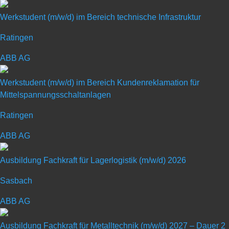
Werkstudent (m/w/d) im Bereich technische Infrastruktur
Ratingen
Duales Studium Integrated
ABB AG
Engineering – Projekt
Werkstudent (m/w/d) im Bereich Kundenreklamation für
Mittelspannungsschaltanlagen
Engineering (m/w/d) 2027
Ratingen
Art: Duales Studium
ABB AG
Ausbildung Fachkraft für Lagerlogistik (m/w/d) 2026
Ausbildungsberuf: Sonstige
Sasbach
ABB AG
Ausbildung Fachkraft für Metalltechnik (m/w/d) 2027 – Dauer 2