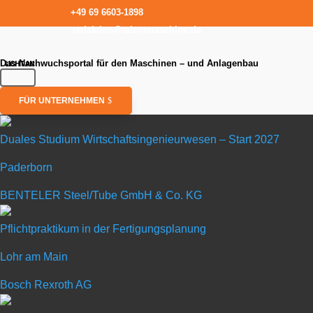
+49 69 6603-1898
redaktion@talentmaschine.de
Das Nachwuchsportal für den Maschinen – und Anlagenbau
FÜR UNTERNEHMEN
Duales Studium Wirtschaftsingenieurwesen – Start 2027
Paderborn
Duales Stud
BENTELER Steel/Tube GmbH & Co. KG
in Paderborn
Pflichtpraktikum in der Fertigungsplanung
Lohr am Main
BENTELER Steel/Tube
Bosch Rexroth AG