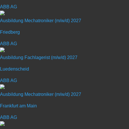
Duales Studium Wirtschaftsingenieu
ABB AG
Kennziffer: 46583
Ausbildung Mechatroniker (m/w/d) 2027
Deine Chance
Friedberg
Für junge Menschen mit Spaß an technischen Herausfor
ABB AG
Verwirklichung Ihrer Ziele
Du absolvierst ein Hochschulstudium Wirtschaftsingen
Ausbildung Fachlagerist (m/w/d) 2027
Facharbeiterprüfung zum Industriemechaniker (m/w/d)
Luedenscheid
Du profitierst von einem 3-monatigen Auslandsaufenthalt
Studiums und sehr guten Einstiegs- und Entwicklung
ABB AG
Ausbildung Mechatroniker (m/w/d) 2027
Deine Persönlichkeit
Frankfurt am Main
Du strebst die allgemeine Hochschulreife oder eine se
Du bringst Leistungsbereitschaft, Verantwortungsbewusst
ABB AG
Du hast gute Kenntnisse in Englisch und gerne einer 