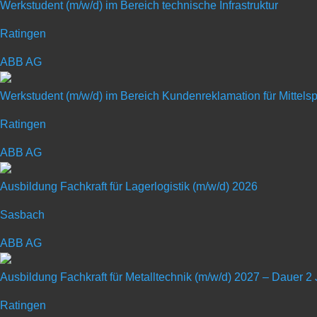
Werkstudent (m/w/d) im Bereich technische Infrastruktur
Ratingen
ABB AG
Duales Studium Wirtsc
Werkstudent (m/w/d) im Bereich Kundenreklamation für Mittel
Ratingen
Art: Duales Studium
ABB AG
Ausbildung Fachkraft für Lagerlogistik (m/w/d) 2026
Sasbach
ABB AG
Bei BENTELER machen wir es möglich. Von der Talentförde
Ausbildung Fachkraft für Metalltechnik (m/w/d) 2027 – Dauer 2
Entwicklungschancen – bei BENTELER geben wir dir auf Zuku
dass du alles sein kannst. Oder wie wir sagen: BENTEL
Ratingen