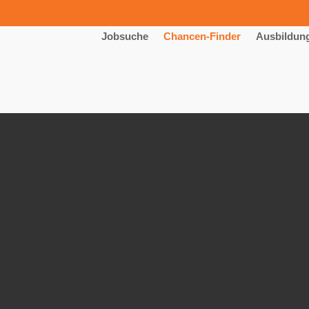
Jobsuche
Chancen-Finder
Ausbildun
ium Wirtschaftsingenieurwesen 
 GmbH & Co. KG