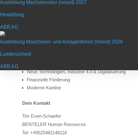
Du liebst Abwechslung und Herausforderungen und hast
Ausbildung Mechatroniker (m/w/d) 2027
Du arbeitest gerne im Team und strebst eine Zukunft i
Heidelberg
Du hast Lust auf die Zukunft und deine persönlichen 
ABB AG
Deine Benefits
Ausbildung Maschinen- und Anlagenführer (m/w/d) 2026
Duales Studium inkl. IHK – Facharbeiterprüfung & viele
Luedenscheid
3- monatiger Auslandsaufenthalt
Team-Geist eines internationalen Familienunternehmen
ABB AG
Neue Technologien, Industrie 4.0 & Digitalisierung
Finanzielle Förderung
Moderne Kantine
Dein Kontakt
Tim Even-Schaefer
BENTELER Human Resources
Tel:
+49525481148116