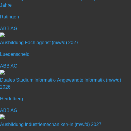
Technologie und Nachhaltigkeit
Jahre
(m/w/d) (2027)
Ratingen
ABB AG
Art: Duales Studium
Ausbildung Fachlagerist (m/w/d) 2027
Ausbildungsberuf:
Luedenscheid
Wirtschaftsingenieurwesen
ABB AG
Duales Studium Informatik- Angewandte Informatik (m/w/d)
2026
Heidelberg
ABB AG
Nur das, was man liebt, macht man wirklich mit 100%
Leidenschaft und Herzblut.
Ausbildung Industriemechaniker/-in (m/w/d) 2027
Als potenzieller Arbeitgeber fordern wir dazu auf, das zu tun, was