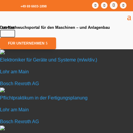
+49 69 6603-1898
Das Nachwuchsportal für den Maschinen – und Anlagenbau
FÜR UNTERNEHMEN
Elektroniker für Geräte und Systeme (m/w/div.)
Lohr am Main
Elektroniker für Geräte und Systeme (m/w/div.)
Bosch Rexroth AG
in Lohr am Main
Pflichtpraktikum in der Fertigungsplanung
Lohr am Main
Bosch Rexroth AG
Bosch Rexroth AG
Willkommen bei Bosch Rexroth