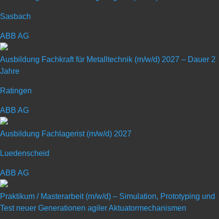
Fachinformatiker – Daten- und
Sasbach
Prozessanalyse (m/w/div.)
ABB AG
Standort: Lohr am Main | Startdatum: 01.09.2027
Ausbildung Fachkraft für Metalltechnik (m/w/d) 2027 – Dauer 2
Jahre
Art: Ausbildungsplatz
Ratingen
ABB AG
Ausbildung Fachlagerist (m/w/d) 2027
Luedenscheid
AUSBILDUNG / DUALES STUDIUM
ABB AG
Fachinformatiker – Daten- und
Praktikum / Masterarbeit (m/w/d) – Simulation, Prototyping und
Prozessanalyse (m/w/div.) Standort: Lohr
Test neuer Generationen agiler Aktuatormechanismen
am Main | Startdatum: 01.09.2027