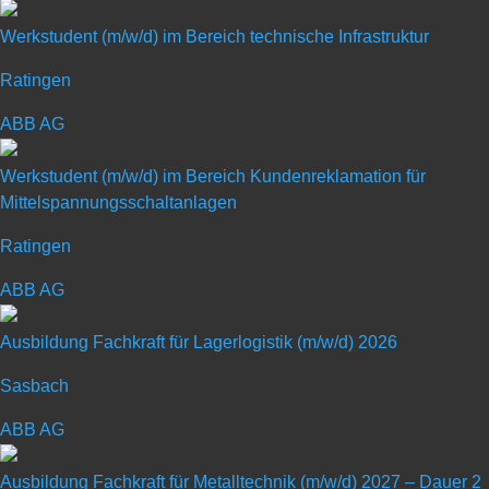
wickelt und fer­tigt ein umfang­rei­ches Port­folio hoch­wer­tiger Ma­schi­
Werkstudent (m/w/d) im Bereich technische Infrastruktur
nen und An­lagen für die Beton­pro­duk­tion. Dazu zählen Fahr­mischer,
Ratingen
Beton­pum­pen und –misch­anlagen sowie Sen­soren und Mess­
technik.
ABB AG
Werkstudent (m/w/d) im Bereich Kundenreklamation für
Mittelspannungsschaltanlagen
Ratingen
Praktikant / Werkstudent
ABB AG
Datenanalyse & BI im Customer
Ausbildung Fachkraft für Lagerlogistik (m/w/d) 2026
Service (m/w/d)
Sasbach
ABB AG
Art: Werkstudent
Ausbildung Fachkraft für Metalltechnik (m/w/d) 2027 – Dauer 2