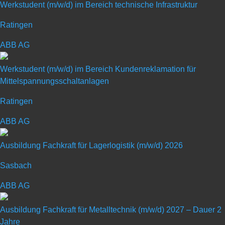
Werkstudent (m/w/d) im Bereich technische Infrastruktur
erfolgreich Maßstäbe mit zukunfts­weisenden Innovationen in der
Warm- und Kaltkammer-Techno­logie. Wirtschaftlich und
Ratingen
umweltbewusst. Unseren Erfolg verdanken wir auch unseren
ABB AG
Mitarbeitenden, die sich täglich mit Herzblut und Leiden­schaft für
unser Unternehmen engagieren. Darauf sind wir stolz.
Werkstudent (m/w/d) im Bereich Kundenreklamation für
Mittelspannungsschaltanlagen
Ratingen
ABB AG
Schülerpraktikum mit
Ausbildung Fachkraft für Lagerlogistik (m/w/d) 2026
Schwerpunkt „Elektroberufe“
Sasbach
Art: Praktikum für Schüler
ABB AG
Ausbildung Fachkraft für Metalltechnik (m/w/d) 2027 – Dauer 2
Jahre