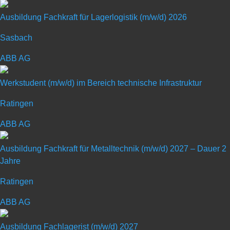
Compoundier­anlagen, Dosier­technik und Wäge­technologie,
Ausbildung Fachkraft für Lagerlogistik (m/w/d) 2026
Schüttgut­anlagen und Service. Coperion entwirft, entwickelt,
produziert und betreut Anlagen sowie Maschinen und Komponenten
Sasbach
für die Kunststoff-, Chemie-, Pharma-, Lebensmittel- und
ABB AG
Mineralstoff­industrie. Coperion hat 2.500 Mitarbeiter und fast 30
Vertriebs- und Service­gesellschaften weltweit. Coperion K-Tron ist
Werkstudent (m/w/d) im Bereich technische Infrastruktur
eine Marke von Coperion.
Ratingen
ABB AG
Ausbildung Fachkraft für Metalltechnik (m/w/d) 2027 – Dauer 2
Schülerpraktikum mit
Jahre
Schwerpunkt „Elektroberufe“
Ratingen
ABB AG
Art: Praktikum für Schüler
Ausbildung Fachlagerist (m/w/d) 2027