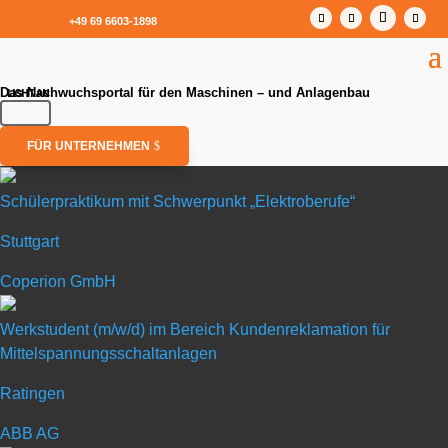
+49 69 6603-1898
Das Nachwuchsportal für den Maschinen – und Anlagenbau
FÜR UNTERNEHMEN
Schülerpraktikum mit Schwerpunkt „Elektroberufe“
Stuttgart
Schülerpraktikum mit Schwerpunkt „Elektroberufe“
Coperion GmbH
in Stuttgart
Werkstudent (m/w/d) im Bereich Kundenreklamation für
Mittelspannungsschaltanlagen
Coperion GmbH
Ratingen
Coperion ist der weltweite Markt- und Technologie­führer in
ABB AG