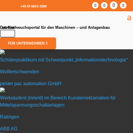
+49 69 6603-1898
Das Nachwuchsportal für den Maschinen – und Anlagenbau
FÜR UNTERNEHMEN
Schülerpraktikum mit Schwerpunkt „Informationstechnologie“
Wolfertschwenden
Schülerpraktikum mit Schwerpunkt
„Informationstechnologie“
pester pac automation GmbH
in Wolfertschwenden
Werkstudent (m/w/d) im Bereich Kundenreklamation für
Mittelspannungsschaltanlagen
Ratingen
pester pac automation GmbH
ABB AG
Pester pac automation setzt Trends in der Endver­packung für die