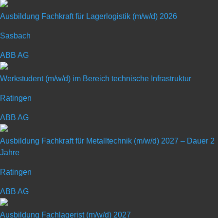
Pharma- und Consumer­branche. Pester steht für Innovation und die
Ausbildung Fachkraft für Lagerlogistik (m/w/d) 2026
Entwicklung intelligenter, zukunfts­weisender Maschinen­technologie;
Sasbach
von der Folien­verpackung über die Karton­verpackung bis hin zur
Palettierung.
ABB AG
Werkstudent (m/w/d) im Bereich technische Infrastruktur
Ratingen
ABB AG
Schülerpraktikum mit
Schwerpunkt
Ausbildung Fachkraft für Metalltechnik (m/w/d) 2027 – Dauer 2
Jahre
„Informationstechnologie“
Ratingen
ABB AG
Art: Praktikum für Schüler
Ausbildung Fachlagerist (m/w/d) 2027