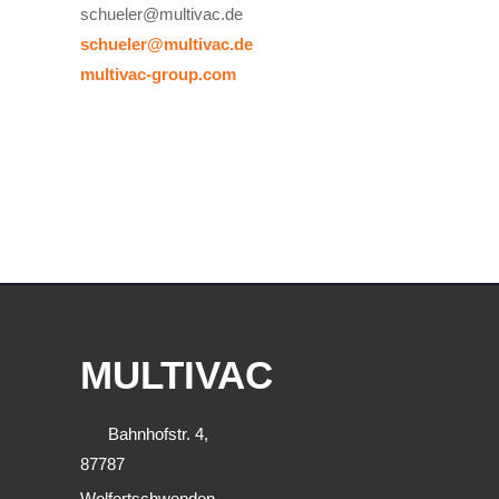
schueler@multivac.de
schueler@multivac.de
multivac-group.com
MULTIVAC
Bahnhofstr. 4,
87787
Wolfertschwenden