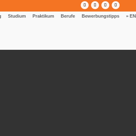
g
Studium
Praktikum
Berufe
Bewerbungstipps
» EN
ch & Wirtschaft“