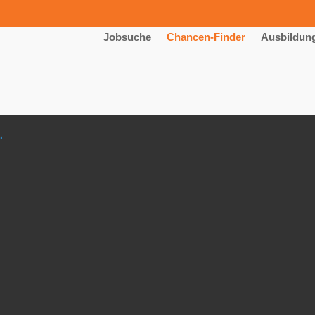
Jobsuche
Chancen-Finder
Ausbildun
“
m mit Schwerpunkt „Kaufmännis