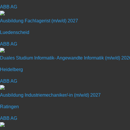
ABB AG
Ausbildung Fachlagerist (m/w/d) 2027
Luedenscheid
MULTIVAC ist einer der weltweit führenden Anbieter von V
Portfolio deckt nahezu alle Anfor­derungen der Verarbeite
ABB AG
ebenso wie Automatisierungs­lösungen, Etikettier- und Q
Duales Studium Informatik- Angewandte Informatik (m/w/d) 202
Portionieren und Processing. Dank einer umfassenden Lin
eine hohe Bedien- und Prozess­sicherheit sowie eine hohe 
Heidelberg
Die MULTIVAC Gruppe beschäftigt welt­weit etwa 5.600 Mit
ABB AG
Unternehmen auf allen Kontinenten vertreten.
Ausbildung Industriemechaniker/-in (m/w/d) 2027
MULTIVAC ist einer der weltweit führenden Anbieter von V
Ratingen
Portfolio deckt nahezu alle Anfor­derungen der Verarbeite
ebenso wie Automatisierungs­lösungen, Etikettier- und Q
ABB AG
Portionieren und Processing. Dank einer umfassenden Lin