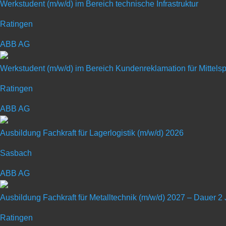
Werkstudent (m/w/d) im Bereich technische Infrastruktur
MULTIVAC ist einer der weltweit führenden Anbieter von V
Portfolio deckt nahezu alle Anfor­derungen der Verarbeite
Ratingen
ebenso wie Automatisierungs­lösungen, Etikettier- und Q
ABB AG
Portionieren und Processing. Dank einer umfassenden Lin
eine hohe Bedien- und Prozess­sicherheit sowie eine hohe 
Werkstudent (m/w/d) im Bereich Kundenreklamation für Mittel
Die MULTIVAC Gruppe beschäftigt welt­weit etwa 5.600 Mit
Ratingen
Unternehmen auf allen Kontinenten vertreten.
ABB AG
Ausbildung Fachkraft für Lagerlogistik (m/w/d) 2026
Sasbach
Schülerpraktikum mit
ABB AG
Ausbildung Fachkraft für Metalltechnik (m/w/d) 2027 – Dauer 2
Art: Praktikum für Schüler
Ratingen