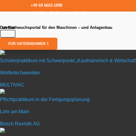
+49 69 6603-1898
redaktion@talentmaschine.de
Das Nachwuchsportal für den Maschinen – und Anlagenbau
FÜR UNTERNEHMEN
Schülerpraktikum mit Schwerpunkt „Kaufmännisch & Wirtschaft
Wolfertschwenden
Schülerpraktiku
MULTIVAC
in Wolfertschwenden
Pflichtpraktikum in der Fertigungsplanung
Lohr am Main
MULTIVAC
Bosch Rexroth AG