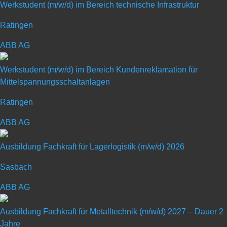
Werkstudent (m/w/d) im Bereich technische Infrastruktur
Ratingen
ABB AG
Schülerpraktikum mit
Schwerpunkt „Technik & Metall“
Werkstudent (m/w/d) im Bereich Kundenreklamation für
Mittelspannungsschaltanlagen
Ratingen
Art: Praktikum für Schüler
ABB AG
Ausbildung Fachkraft für Lagerlogistik (m/w/d) 2026
Sasbach
ABB AG
Schülerpraktikum mit Schwerpunkt
„Technik & Metall“
Ausbildung Fachkraft für Metalltechnik (m/w/d) 2027 – Dauer 2
Jahre