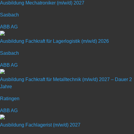
Ausbildung Mechatroniker (m/w/d) 2027
Sasbach
ABB AG
Schülerpraktikum mit
Schwerpunkt „Technik & Metall“
Ausbildung Fachkraft für Lagerlogistik (m/w/d) 2026
Sasbach
Art: Praktikum für Schüler
ABB AG
Ausbildung Fachkraft für Metalltechnik (m/w/d) 2027 – Dauer 2
Jahre
Ratingen
ABB AG
Schülerpraktikum mit Schwerpunkt
„Technik & Metall“
Ausbildung Fachlagerist (m/w/d) 2027
Wir suchen Dich!