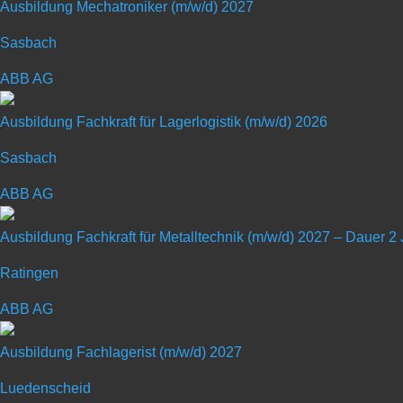
Ausbildung Mechatroniker (m/w/d) 2027
Coperion ist der weltweite Markt- und Technologie­führer i
produziert und betreut Anlagen sowie Maschinen und Kompo
Sasbach
fast 30 Vertriebs- und Service­gesellschaften weltweit. C
ABB AG
Ausbildung Fachkraft für Lagerlogistik (m/w/d) 2026
Sasbach
Schülerpraktikum mit 
ABB AG
Ausbildung Fachkraft für Metalltechnik (m/w/d) 2027 – Dauer 2
Art: Praktikum für Schüler
Ratingen
ABB AG
Ausbildung Fachlagerist (m/w/d) 2027
Luedenscheid