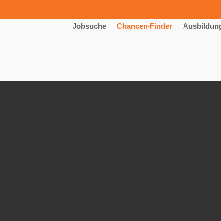
Jobsuche
Chancen-Finder
Ausbildun
ktikum mit Schwerpunkt „Techni