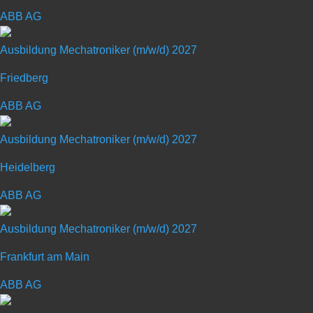
Coperion ist der weltweite Markt- und Technologie­führer i
ABB AG
produziert und betreut Anlagen sowie Maschinen und Kompo
fast 30 Vertriebs- und Service­gesellschaften weltweit. C
Ausbildung Mechatroniker (m/w/d) 2027
Schülerpraktikum mit Schwerpunkt „
Friedberg
Du interessierst dich für Technik und Metall? Du schraub
ABB AG
Anderen an großen Teilen und Maschinen zu bauen? Dann b
Bereich Technik und Metall gibt dir die Möglichkeit erste
Ausbildung Mechatroniker (m/w/d) 2027
das dich interessiert. Hier erfährst du etwas über Produkt
lernst mit Metall zu arbeiten und kommst mit richtigen Prof
Heidelberg
So hast du die Möglichkeit, deine persönlichen Interessen
ABB AG
Berufswunsch zu stärken. Das Beste dabei – du kannst d
Ausbildung Mechatroniker (m/w/d) 2027
informieren. Berufsinformation live und von innen sozusag
vergessen wir das nicht – vielleicht wartet nach dem Sch
Frankfurt am Main
uns auf dich. Bewirb dich jetzt!
ABB AG
Herr Bernhard Pichlmaier