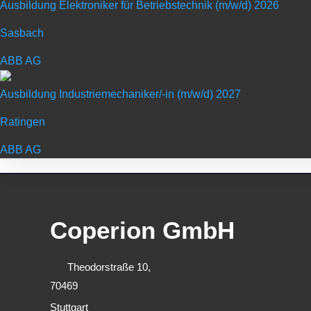
Ausbildung Elektroniker für Betriebstechnik (m/w/d) 2026
bernhard.pichlmaier@coperion.com
Telefon: 0711 897-2261
Sasbach
www.coperion.com
ABB AG
Ausbildung Industriemechaniker/-in (m/w/d) 2027
Ratingen
ABB AG
Coperion GmbH
Theodorstraße 10,
70469
Stuttgart