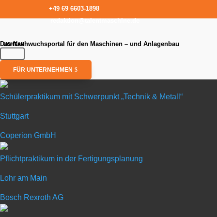
+49 69 6603-1898
redaktion@talentmaschine.de
Das Nachwuchsportal für den Maschinen – und Anlagenbau
FÜR UNTERNEHMEN
Schülerpraktikum mit Schwerpunkt „Technik & Metall“
Stuttgart
Schülerpra
Coperion GmbH
in Stuttgart
Pflichtpraktikum in der Fertigungsplanung
Lohr am Main
Coperion GmbH
Bosch Rexroth AG