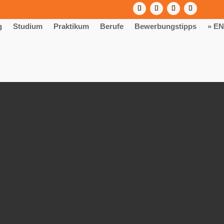
g
Studium
Praktikum
Berufe
Bewerbungstipps
» EN
k & Metall“