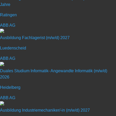
Jahre
Studiengang BWL Industrial
Ratingen
Business Management –
ABB AG
Bachelor of Arts (m/w/d)
Ausbildung Fachlagerist (m/w/d) 2027
Art: Duales Studium
Luedenscheid
ABB AG
Duales Studium Informatik- Angewandte Informatik (m/w/d)
2026
Heidelberg
CLAAS ist einer der welt­weit führenden Her­steller von Land­technik.
ABB AG
Unsere modernen Ernte­maschinen, Traktoren, Pressen und land­
wirt­schaft­lichen Infor­mations­techno­logien helfen, die steigende
Ausbildung Industriemechaniker/-in (m/w/d) 2027