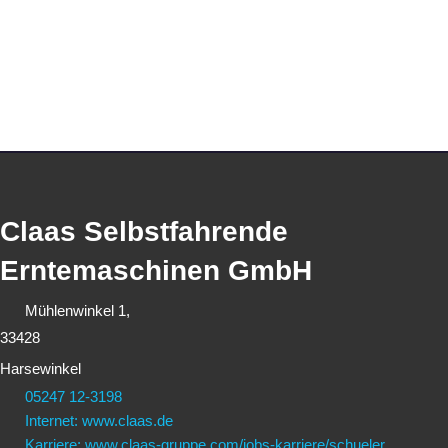
Claas Selbstfahrende
Erntemaschinen GmbH
Mühlenwinkel 1,
33428
Harsewinkel
05247 12-3198
Internet: www.claas.de
Karriere: www.claas-gruppe.com/jobs-karriere/schueler