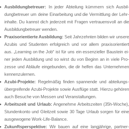
Aus­bil­dung­be­treu­er:
In je­der Ab­tei­lung küm­mern sich Aus­bil­
dung­be­treu­er um dei­ne Ein­ar­bei­tung und die Ver­mitt­lung der Lehr­
in­hal­te. Du kannst dich je­der­zeit mit Fra­gen ver­trau­ens­voll an die
Aus­bil­dung­be­treu­er wen­den.
Pra­xis­ori­en­tier­te Aus­bil­dung:
Seit Jahr­zehn­ten bil­den wir un­se­re
Azu­bis und Stu­den­ten er­folg­reich und vor al­lem pra­xis­ori­en­tier­t
aus. „Lear­ning on the Job“ ist für uns ein es­sen­zi­el­ler Bau­stein ei­
ner je­den Aus­bil­dung und so wirst du von Be­ginn an in vie­le Pro­
zes­se und Ab­läu­fe ein­ge­bun­den, die dir hel­fen das Un­ter­neh­men
ken­nen­zu­ler­nen.
Azu­bi-Pro­jek­te:
Re­gel­mä­ßig fin­den span­nen­de und ab­tei­lungs
über­grei­fen­de Azu­bi-Pro­jek­te so­wie Aus­flü­ge statt. Hier­zu ge­hö­ren
auch Be­su­che von Mes­sen und Ver­an­stal­tun­gen.
Ar­beits­zeit und Ur­laub:
An­ge­neh­me Ar­beits­zei­ten (35h-Wo­che)
Stun­den­kon­to und Gleit­zeit so­wie 30 Ta­ge Ur­laub sor­gen für ei­ne
aus­ge­wo­ge­ne Work-Life-Ba­lan­ce.
Zu­kunfts­per­spek­ti­ve:
Wir bau­en auf ei­ne lang­jäh­ri­ge, part­ner­