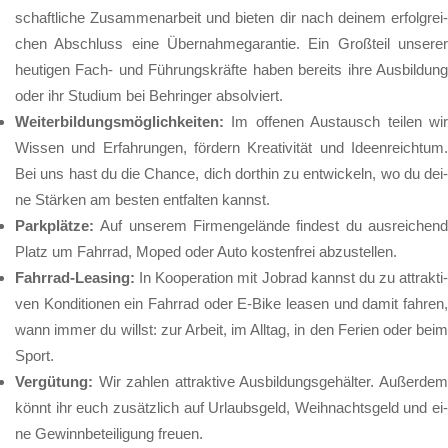
schaft­li­che Zu­sam­men­ar­beit und bie­ten dir nach dei­nem er­folg­rei­
chen Ab­schluss ei­ne Über­nah­me­ga­ran­tie. Ein Groß­teil un­se­rer
heu­ti­gen Fach- und Füh­rungs­kräf­te ha­ben be­reits ih­re Aus­bil­dung
oder ihr Stu­di­um bei Beh­rin­ger ab­sol­viert.
Wei­ter­bil­dungs­mög­lich­kei­ten:
Im of­fe­nen Aus­tausch tei­len wir
Wis­sen und Er­fah­run­gen, för­dern Krea­ti­vi­tät und Ide­en­reich­tum.
Bei uns hast du die Chan­ce, dich dort­hin zu ent­wi­ckeln, wo du dei­
ne Stär­ken am bes­ten ent­fal­ten kannst.
Park­plät­ze:
Auf un­se­rem Fir­men­ge­län­de fin­dest du aus­rei­chend
Platz um Fahr­rad, Mo­ped oder Au­to kos­ten­frei ab­zu­stel­len.
Fahr­rad-Lea­sing:
In Ko­ope­ra­ti­on mit Job­rad kannst du zu at­trak­ti­
ven Kon­di­tio­nen ein Fahr­rad oder E-Bi­ke lea­sen und da­mit fah­ren,
wann im­mer du willst: zur Ar­beit, im All­tag, in den Fe­ri­en oder beim
Sport.
Ver­gü­tung:
Wir zah­len at­trak­ti­ve Aus­bil­dungs­ge­häl­ter. Au­ßer­de
könnt ihr euch zu­sätz­lich auf Ur­laubs­geld, Weih­nachts­geld und ei­
ne Ge­winn­be­tei­li­gung freu­en.