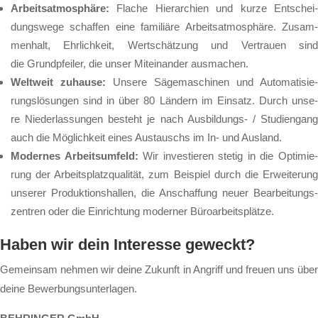
Ar­beits­at­mo­sphä­re:
Fla­che Hier­ar­chi­en und kur­ze Ent­schei
dungs­we­ge schaf­fen ei­ne fa­mi­li­ä­re Ar­beits­at­mo­sphä­re. Zu­sam­
men­halt, Ehr­lich­keit, Wert­schät­zung und Ver­trau­en sind
die Grund­pfei­ler, die un­ser Mit­ein­an­der aus­ma­chen.
Welt­weit zu­hau­se:
Un­se­re Sä­ge­ma­schi­nen und Au­to­ma­ti­sie­
rungs­lö­sun­gen sind in über 80 Län­dern im Ein­satz. Durch un­se­
re Nie­der­las­sun­gen be­steht je nach Aus­bil­dungs- / Stu­di­en­gang
auch die Mög­lich­keit ei­nes Aus­tauschs im In- und Aus­land.
Mo­der­nes Ar­beits­um­feld:
Wir in­ves­tie­ren ste­tig in die Op­ti­mie
rung der Ar­beits­platz­qua­li­tät, zum Bei­spiel durch die Er­wei­te­rung
un­se­rer Pro­duk­ti­ons­hal­len, die An­schaf­fung neu­er Be­ar­bei­tungs­
zen­tren oder die Ein­rich­tung mo­der­ner Bü­ro­ar­beits­plät­ze.
Haben wir dein Interesse geweckt?
Gemeinsam nehmen wir deine Zukunft in Angriff und freuen uns über
deine Bewerbungsunterlagen.