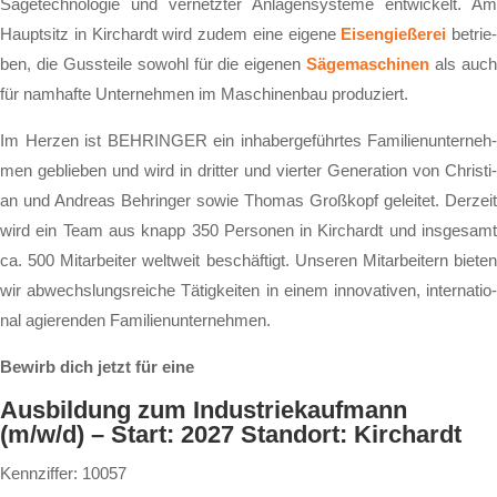
Sä­ge­tech­no­lo­gie und ver­netz­ter An­la­gen­sys­te­me ent­wi­ckelt. Am
Haupt­sitz in Kirch­ardt wird zu­dem ei­ne ei­ge­ne
Ei­sen­gie­ße­rei
be­trie­
ben, die Guss­tei­le so­wohl für die ei­ge­nen
Sä­ge­ma­schi­nen
als auc
für nam­haf­te Un­ter­neh­men im Ma­schi­nen­bau pro­du­ziert.
Im Her­zen ist BEHRINGER ein in­ha­ber­ge­führ­tes Fa­mi­li­en­un­ter­neh­
men ge­blie­ben und wird in drit­ter und vier­ter Ge­ne­ra­ti­on von Chris­ti­
an und An­dre­as Beh­rin­ger so­wie Tho­mas Groß­kopf ge­lei­tet. Der­zeit
wird ein Team aus knapp 350 Per­so­nen in Kirch­ardt und ins­ge­samt
ca. 500 Mit­ar­bei­ter welt­weit be­schäf­tigt. Un­se­ren Mit­ar­bei­tern bie­ten
wir ab­wechs­lungs­rei­che Tä­tig­kei­ten in ei­nem in­no­va­ti­ven, in­ter­na­tio­
nal agie­ren­den Fa­mi­li­en­un­ter­neh­men.
Bewirb dich jetzt für eine
Ausbildung zum Industriekaufmann
(m/w/d) – Start: 2027 Standort: Kirchardt
Kennziffer: 10057