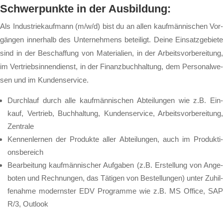
Schwer­punk­te in der Aus­bil­dung:
Als In­dus­trie­kauf­mann (m/w/d) bist du an al­len kauf­män­ni­schen Vor­
gän­gen in­ner­halb des Un­ter­neh­mens be­tei­ligt. Dei­ne Ein­satz­ge­bie­te
sind in der Be­schaf­fung von Ma­te­ri­a­li­en, in der Ar­beits­vor­be­rei­tung,
im Ver­triebs­in­nen­dienst, in der Fi­nanz­buch­hal­tung, dem Per­so­nal­we­
sen und im Kun­den­ser­vice.
Durch­lauf durch al­le kauf­män­ni­schen Ab­tei­lun­gen wie z.B. Ein­
kauf, Ver­trieb, Buch­hal­tung, Kun­den­ser­vice, Ar­beits­vor­be­rei­tung,
Zen­tra­le
Ken­nen­ler­nen der Pro­duk­te al­ler Ab­tei­lun­gen, auch im Pro­duk­ti­
ons­be­reich
Be­ar­bei­tung kauf­män­ni­scher Auf­ga­ben (z.B. Er­stel­lung von An­ge­
bo­ten und Rech­nun­gen, das Tä­ti­gen von Be­stel­lun­gen) un­ter Zu­hil­
fe­nah­me mo­derns­ter EDV Pro­gram­me wie z.B. MS Of­fice, SAP
R/3, Out­look