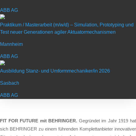
ABB AG
Schulabschluss: Realschul- oder
gleichwertiger Abschluss
Praktikum / Masterarbeit (m/w/d) – Simulation, Prototyping und
Test neuer Generationen agiler Aktuatormechanismen
Dauer: befristet auf die Ausbildungszeit -
Mannheim
sehr gute Übernahmechance
ABB AG
Gehalt: 1. Lehrjahr: 1.140,44, 2. Lehrjahr:
1.198,83, 3. Lehrjahr: 1.291,71, 4. Lehrjahr:
Ausbildung Stanz- und Umformmechaniker/in 2026
1.376,63
Sasbach
ABB AG
FIT FOR FUTURE mit BEHRINGER.
Ge­grün­det im Jahr 1919 ha
sich BEHRINGER zu ei­nem füh­ren­den Kom­plett­an­bie­ter in­no­va­ti­ver