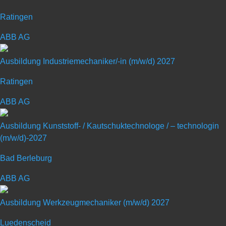
Sphäro­guss bis hin zu einbau­fertigen Komponenten liefern wir alles
Ratingen
aus einer Hand.
ABB AG
Ausbildung Industriemechaniker/-in (m/w/d) 2027
Ratingen
Ausbildung zum
ABB AG
Industriekaufmann (m/w/d) –
Ausbildung Kunststoff- / Kautschuktechnologe / – technologin
Start: 2027
(m/w/d)-2027
Standort: Kirchardt
Bad Berleburg
ABB AG
Art: Ausbildungsplatz
Ausbildung Werkzeugmechaniker (m/w/d) 2027
Ausbildungsberuf: Industriekaufmann/-
Luedenscheid
frau