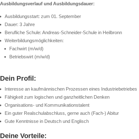
Aus­bil­dungs­ver­lauf und Aus­bil­dungs­dau­er:
Aus­bil­dungs­start: zum 01. Sep­tem­ber
Dau­er: 3 Jah­re
Be­ruf­li­che Schu­le: An­dre­as-Schnei­der-Schu­le in Heil­bronn
Wei­ter­bil­dungs­mög­lich­kei­ten:
Fach­wirt (m/w/d)
Be­triebs­wirt (m/w/d)
Dein Pro­fil:
In­te­res­se an kauf­män­ni­schen Pro­zes­sen ei­nes In­dus­trie­be­trie­bes
Fä­hig­keit zum lo­gi­schen und ganz­heit­li­chen Den­ken
Or­ga­ni­sa­ti­ons- und Kom­mu­ni­ka­ti­ons­ta­lent
Ein gu­ter Real­schul­ab­schluss, ger­ne auch (Fach-) Abi­tur
Gu­te Kennt­nis­se in Deutsch und Eng­lisch
Dei­ne Vor­tei­le: