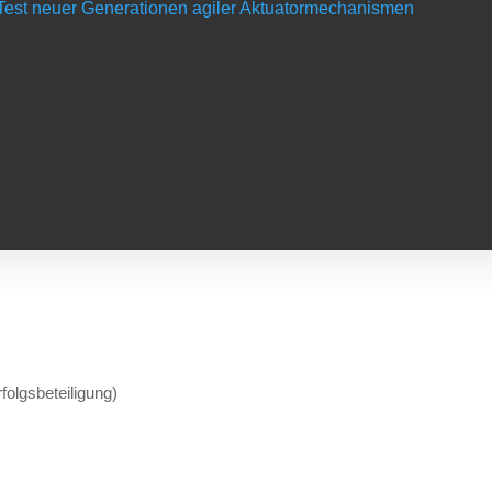
d Test neuer Generationen agiler Aktuatormechanismen
s
olgsbeteiligung)