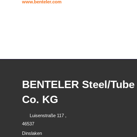
www.benteler.com
BENTELER Steel/Tub
Co. KG
Luisenstraße 117 ,
46537
Dinslaken