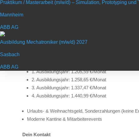
Praktikum / Masterarbeit (m/w/d) – Simulation, Prototyping un
Mannheim
Deine Benefits
ABB AG
Top qualifizierte Ausbildung & Zusatzqualifikationen
Team-Geist eines internationalen Familienunternehmen
Ausbildung Mechatroniker (m/w/d) 2027
Neue Technologien, Industrie 4.0 & Digitalisierung
Sasbach
35 Stunden/Woche & 6 Wochen Urlaub
Attraktive Ausbildungsvergütung:
ABB AG
1. Ausbildungsjahr: 1.205,59 €/Monat
2. Ausbildungsjahr: 1.258,65 €/Monat
3. Ausbildungsjahr: 1.337,47 €/Monat
4. Ausbildungsjahr: 1.440,99 €/Monat
Urlaubs- & Weihnachtsgeld, Sonderzahlungen (keine Erf
Moderne Kantine & Mitarbeiterevents
Dein Kontakt