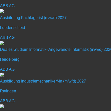
ABB AG
dass du alles sein kannst. Oder wie wir sagen: BENTEL
Ausbildung zum Industriemechaniker
Ausbildung Fachlagerist (m/w/d) 2027
Kennziffer: 46529
Luedenscheid
Deine Chance
ABB AG
Du wirst Spezialist für moderne Anlagentechnik.
Duales Studium Informatik- Angewandte Informatik (m/w/d) 202
Du durchläufst eine vielfältige und moderne Ausbildung
Heidelberg
Durch Fehlersuche und Behebung von Störungen leistest
Du bist verantwortlich für die Wartung und Instandhal
ABB AG
Ausbildung Industriemechaniker/-in (m/w/d) 2027
Deine Persönlichkeit
Ratingen
Du interessierst dich für eine spannende technische A
Du liebst Abwechslung und Herausforderungen?
ABB AG
Du arbeitest gerne im Team und strebst eine Zukunft i
Du hast Lust auf die Zukunft und deine persönlichen 