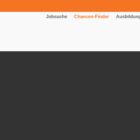
Jobsuche
Chancen-Finder
Ausbildun
um Industriemechaniker (m/w/d)
 GmbH & Co. KG