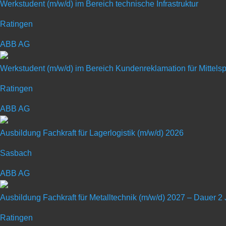
Werkstudent (m/w/d) im Bereich technische Infrastruktur
Ratingen
ABB AG
Ausbildung zum Indust
Werkstudent (m/w/d) im Bereich Kundenreklamation für Mittel
Ratingen
Art: Ausbildungsplatz
ABB AG
Ausbildungsberuf: Industriemechan
Ausbildung Fachkraft für Lagerlogistik (m/w/d) 2026
Sasbach
ABB AG
Ausbildung Fachkraft für Metalltechnik (m/w/d) 2027 – Dauer 2
Bei BENTELER machen wir es möglich. Von der Talentförde
Ratingen
Entwicklungschancen – bei BENTELER geben wir dir auf Zuku