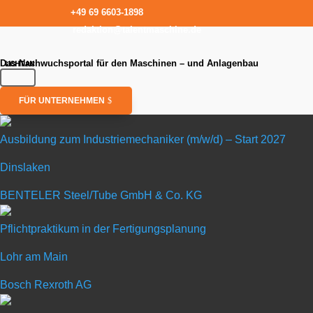
+49 69 6603-1898
redaktion@talentmaschine.de
Das Nachwuchsportal für den Maschinen – und Anlagenbau
FÜR UNTERNEHMEN
Ausbildung zum Industriemechaniker (m/w/d) – Start 2027
Dinslaken
Ausbildung z
BENTELER Steel/Tube GmbH & Co. KG
in Dinslaken
Pflichtpraktikum in der Fertigungsplanung
Lohr am Main
BENTELER Steel/Tube
Bosch Rexroth AG