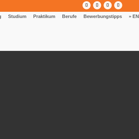
g
Studium
Praktikum
Berufe
Bewerbungstipps
» EN
 – Start 2027