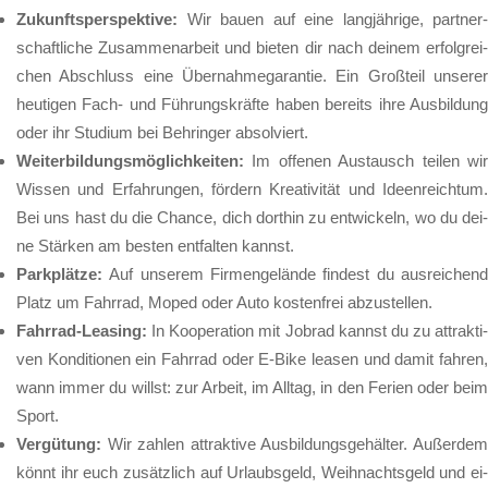
Zu­kunfts­per­spek­ti­ve:
Wir bau­en auf ei­ne lang­jäh­ri­ge, part­ner­
schaft­li­che Zu­sam­men­ar­beit und bie­ten dir nach dei­nem er­folg­rei­
chen Ab­schluss ei­ne Über­nah­me­ga­ran­tie. Ein Groß­teil un­se­rer
heu­ti­gen Fach- und Füh­rungs­kräf­te ha­ben be­reits ih­re Aus­bil­dung
oder ihr Stu­di­um bei Beh­rin­ger ab­sol­viert.
Wei­ter­bil­dungs­mög­lich­kei­ten:
Im of­fe­nen Aus­tausch tei­len wir
Wis­sen und Er­fah­run­gen, för­dern Krea­ti­vi­tät und Ide­en­reich­tum.
Bei uns hast du die Chan­ce, dich dort­hin zu ent­wi­ckeln, wo du dei­
ne Stär­ken am bes­ten ent­fal­ten kannst.
Park­plät­ze:
Auf un­se­rem Fir­men­ge­län­de fin­dest du aus­rei­chend
Platz um Fahr­rad, Mo­ped oder Au­to kos­ten­frei ab­zu­stel­len.
Fahr­rad-Lea­sing:
In Ko­ope­ra­ti­on mit Job­rad kannst du zu at­trak­ti­
ven Kon­di­tio­nen ein Fahr­rad oder E-Bi­ke lea­sen und da­mit fah­ren,
wann im­mer du willst: zur Ar­beit, im All­tag, in den Fe­ri­en oder beim
Sport.
Ver­gü­tung:
Wir zah­len at­trak­ti­ve Aus­bil­dungs­ge­häl­ter. Au­ßer­de
könnt ihr euch zu­sätz­lich auf Ur­laubs­geld, Weih­nachts­geld und ei­