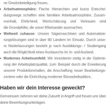
ne Ge­winn­be­tei­li­gung freu­en.
Ar­beits­at­mo­sphä­re:
Fla­che Hier­ar­chi­en und kur­ze Ent­schei
dungs­we­ge schaf­fen ei­ne fa­mi­li­ä­re Ar­beits­at­mo­sphä­re. Zu­sam­
men­halt, Ehr­lich­keit, Wert­schät­zung und Ver­trau­en sind
die Grund­pfei­ler, die un­ser Mit­ein­an­der aus­ma­chen.
Welt­weit zu­hau­se:
Un­se­re Sä­ge­ma­schi­nen und Au­to­ma­ti­sie­
rungs­lö­sun­gen sind in über 80 Län­dern im Ein­satz. Durch un­se­
re Nie­der­las­sun­gen be­steht je nach Aus­bil­dungs- / Stu­di­en­gang
auch die Mög­lich­keit ei­nes Aus­tauschs im In- und Aus­land.
Mo­der­nes Ar­beits­um­feld:
Wir in­ves­tie­ren ste­tig in die Op­ti­mie
rung der Ar­beits­platz­qua­li­tät, zum Bei­spiel durch die Er­wei­te­rung
un­se­rer Pro­duk­ti­ons­hal­len, die An­schaf­fung neu­er Be­ar­bei­tungs­
zen­tren oder die Ein­rich­tung mo­der­ner Bü­ro­ar­beits­plät­ze.
Haben wir dein Interesse geweckt?
Gemeinsam nehmen wir deine Zukunft in Angriff und freuen uns über
deine Bewerbungsunterlagen.