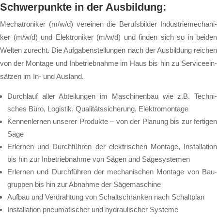
Schwer­punk­te in der Aus­bil­dung:
Me­cha­tro­ni­ker (m/w/d) ver­ei­nen die Be­rufs­bil­der In­dus­trie­me­cha­ni­
ker (m/w/d) und Elek­tro­ni­ker (m/w/d) und fin­den sich so in bei­den
Wel­ten zu­recht. Die Auf­ga­ben­stel­lun­gen nach der Aus­bil­dung rei­chen
von der Mon­ta­ge und In­be­trieb­nah­me im Haus bis hin zu Ser­vice­ein­
sät­zen im In- und Aus­land.
Durch­lauf al­ler Ab­tei­lun­gen im Ma­schi­nen­bau wie z.B. Tech­ni­
sches Bü­ro, Lo­gis­tik, Qua­li­täts­si­che­rung, Elek­tro­mon­ta­ge
Ken­nen­ler­nen un­se­rer Pro­duk­te – von der Pla­nung bis zur fer­ti­gen
Sä­ge
Er­ler­nen und Durch­füh­ren der elek­tri­schen Mon­ta­ge, In­stal­la­ti­on
bis hin zur In­be­trieb­nah­me von Sä­gen und Sä­ge­sys­te­men
Er­ler­nen und Durch­füh­ren der me­cha­ni­schen Mon­ta­ge von Bau­
grup­pen bis hin zur Ab­nah­me der Sä­ge­ma­schi­ne
Auf­bau und Ver­drah­tung von Schalt­schrän­ken nach Schalt­plan
In­stal­la­ti­on pneu­ma­ti­scher und hy­drau­li­scher Sys­te­me