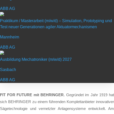
Schulabschluss: Realschul- oder
ABB AG
gleichwertiger Abschluss
Praktikum / Masterarbeit (m/w/d) – Simulation, Prototyping und
Dauer: befristet auf die Ausbildungszeit -
Test neuer Generationen agiler Aktuatormechanismen
sehr gute Übernahmechance
Mannheim
Gehalt: 1. Lehrjahr: 1.140,44, 2. Lehrjahr:
ABB AG
1.198,83, 3. Lehrjahr: 1.291,71, 4. Lehrjahr:
1.376,63
Ausbildung Mechatroniker (m/w/d) 2027
Sasbach
ABB AG
FIT FOR FUTURE mit BEHRINGER.
Ge­grün­det im Jahr 1919 ha
sich BEHRINGER zu ei­nem füh­ren­den Kom­plett­an­bie­ter in­no­va­ti­ver
Sä­ge­tech­no­lo­gie und ver­netz­ter An­la­gen­sys­te­me ent­wi­ckelt. Am