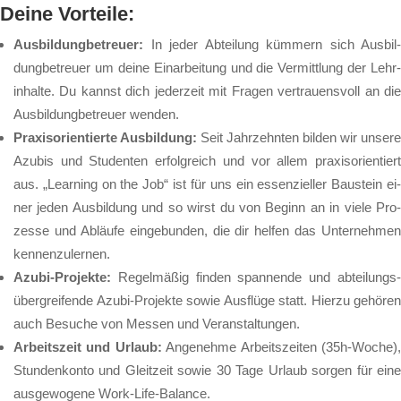
Dei­ne Vor­tei­le:
Aus­bil­dung­be­treu­er:
In je­der Ab­tei­lung küm­mern sich Aus­bil­
dung­be­treu­er um dei­ne Ein­ar­bei­tung und die Ver­mitt­lung der Lehr­
in­hal­te. Du kannst dich je­der­zeit mit Fra­gen ver­trau­ens­voll an die
Aus­bil­dung­be­treu­er wen­den.
Pra­xis­ori­en­tier­te Aus­bil­dung:
Seit Jahr­zehn­ten bil­den wir un­se­re
Azu­bis und Stu­den­ten er­folg­reich und vor al­lem pra­xis­ori­en­tier­t
aus. „Lear­ning on the Job“ ist für uns ein es­sen­zi­el­ler Bau­stein ei­
ner je­den Aus­bil­dung und so wirst du von Be­ginn an in vie­le Pro­
zes­se und Ab­läu­fe ein­ge­bun­den, die dir hel­fen das Un­ter­neh­men
ken­nen­zu­ler­nen.
Azu­bi-Pro­jek­te:
Re­gel­mä­ßig fin­den span­nen­de und ab­tei­lungs
über­grei­fen­de Azu­bi-Pro­jek­te so­wie Aus­flü­ge statt. Hier­zu ge­hö­ren
auch Be­su­che von Mes­sen und Ver­an­stal­tun­gen.
Ar­beits­zeit und Ur­laub:
An­ge­neh­me Ar­beits­zei­ten (35h-Wo­che)
Stun­den­kon­to und Gleit­zeit so­wie 30 Ta­ge Ur­laub sor­gen für ei­ne
aus­ge­wo­ge­ne Work-Life-Ba­lan­ce.