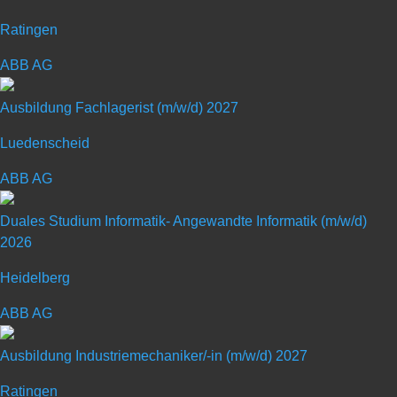
Sphäro­guss bis hin zu einbau­fertigen Komponenten liefern wir alles
Ratingen
aus einer Hand.
ABB AG
Ausbildung Fachlagerist (m/w/d) 2027
Luedenscheid
Ausbildung zum Mechatroniker
ABB AG
(m/w/d) – Start: 2026
Duales Studium Informatik- Angewandte Informatik (m/w/d)
Standort: Kirchardt | Ausbildungsstart: zum 01.
2026
September 2026
Heidelberg
Art: Ausbildungsplatz
ABB AG
Ausbildung Industriemechaniker/-in (m/w/d) 2027
Ausbildungsberuf: Mechatroniker (m/w/d)
Ratingen