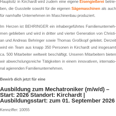
Haupt­sitz in Kirch­ardt wird zu­dem ei­ne ei­ge­ne
Ei­sen­gie­ße­rei
be­trie­
ben, die Guss­tei­le so­wohl für die ei­ge­nen
Sä­ge­ma­schi­nen
als auc
für nam­haf­te Un­ter­neh­men im Ma­schi­nen­bau pro­du­ziert.
Im Her­zen ist BEHRINGER ein in­ha­ber­ge­führ­tes Fa­mi­li­en­un­ter­neh­
men ge­blie­ben und wird in drit­ter und vier­ter Ge­ne­ra­ti­on von Chris­ti­
an und An­dre­as Beh­rin­ger so­wie Tho­mas Groß­kopf ge­lei­tet. Der­zeit
wird ein Team aus knapp 350 Per­so­nen in Kirch­ardt und ins­ge­samt
ca. 500 Mit­ar­bei­ter welt­weit be­schäf­tigt. Un­se­ren Mit­ar­bei­tern bie­ten
wir ab­wechs­lungs­rei­che Tä­tig­kei­ten in ei­nem in­no­va­ti­ven, in­ter­na­tio­
nal agie­ren­den Fa­mi­li­en­un­ter­neh­men.
Bewirb dich jetzt für eine
Ausbildung zum Mechatroniker (m/w/d) –
Start: 2026 Standort: Kirchardt |
Ausbildungsstart: zum 01. September 2026
Kennziffer: 10055