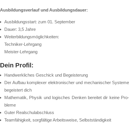
Aus­bil­dungs­ver­lauf und Aus­bil­dungs­dau­er:
Aus­bil­dungs­start: zum 01. Sep­tem­ber
Dau­er: 3,5 Jah­re
Wei­ter­bil­dungs­mög­lich­kei­ten:
Tech­ni­ker-Lehr­gang
Meis­ter-Lehr­gang
Dein Pro­fil:
Hand­werk­li­ches Ge­schick und Be­geis­te­rung
Der Auf­bau kom­ple­xer elek­tro­ni­scher und me­cha­ni­scher Sys­te­me
be­geis­tert dich
Ma­the­ma­tik, Phy­sik und lo­gi­sches Den­ken be­rei­tet dir kei­ne Pro­
ble­me
Gu­ter Real­schul­ab­schluss
Team­fä­hig­keit, sorg­fäl­ti­ge Ar­beits­wei­se, Selbst­stän­dig­keit