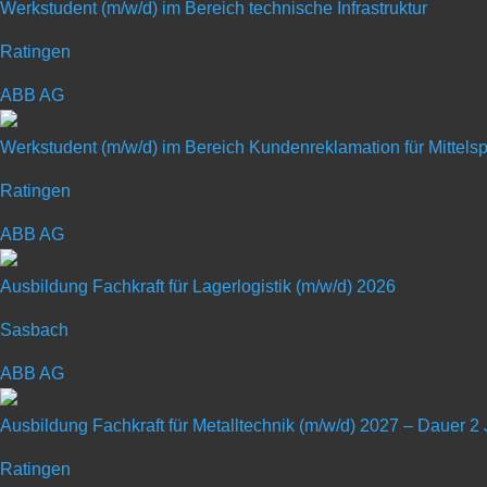
Werkstudent (m/w/d) im Bereich technische Infrastruktur
Ratingen
ABB AG
Ausbildung zum Mechat
Werkstudent (m/w/d) im Bereich Kundenreklamation für Mittel
Ratingen
Art: Ausbildungsplatz
ABB AG
Ausbildungsberuf: Mechatroniker (
Ausbildung Fachkraft für Lagerlogistik (m/w/d) 2026
Sasbach
ABB AG
Ausbildung Fachkraft für Metalltechnik (m/w/d) 2027 – Dauer 2
Bei BENTELER machen wir es möglich. Von der Talentfö
Ratingen
Entwicklungschancen – bei BENTELER geben wir dir auf Zuku