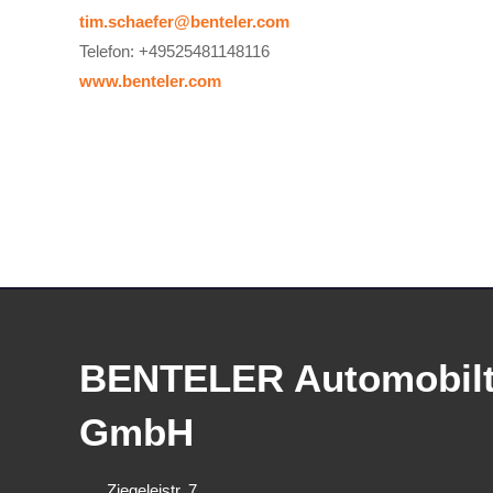
tim.schaefer@benteler.com
Telefon: +49525481148116
www.benteler.com
BENTELER Automobilt
GmbH
Ziegeleistr. 7 ,