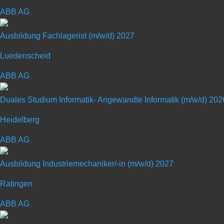
ABB AG
dass du alles sein kannst. Oder wie wir sagen: BENTEL
Ausbildung zum Mechatroniker (m/w/
Ausbildung Fachlagerist (m/w/d) 2027
Kennziffer: 43946
Luedenscheid
Deine Chance
ABB AG
In diesem Beruf arbeitest du in der Produktion und de
Du überwachst und prüfst modernste Anlagen, Melde
Duales Studium Informatik- Angewandte Informatik (m/w/d) 202
Um einen reibungslosen Ablauf im Betrieb zu gewährlei
Heidelberg
wieder instand
ABB AG
Deine Persönlichkeit
Ausbildung Industriemechaniker/-in (m/w/d) 2027
Du strebst die Fachoberschulreife oder das Abitur an?
Du interessierst dich für eine spannende technische A
Ratingen
Verantwortungsgefühl mit?
ABB AG
Du liebst Abwechslung und Herausforderungen und hast
Du arbeitest gerne im Team und strebst eine Zukunft i