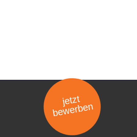
jetzt
bewerben