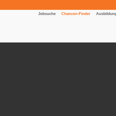
Jobsuche
Chancen-Finder
Ausbildun
g zum Mechatroniker (m/w/d) – 
technik GmbH