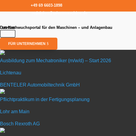
+49 69 6603-1898
redaktion@talentmaschine.de
Das Nachwuchsportal für den Maschinen – und Anlagenbau
FÜR UNTERNEHMEN
Ausbildung zum Mechatroniker (m/w/d) – Start 2026
Lichtenau
Ausbildun
BENTELER Automobiltechnik GmbH
in Lichtenau
Pflichtpraktikum in der Fertigungsplanung
Lohr am Main
BENTELER Automobil
Bosch Rexroth AG