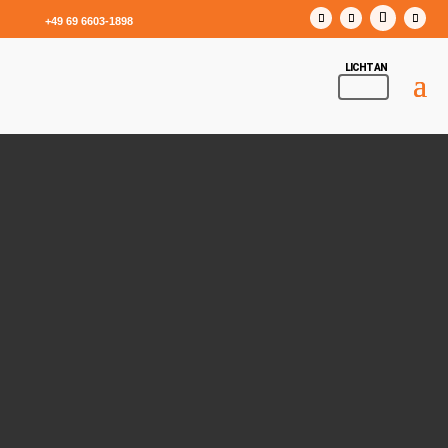
+49 69 6603-1898
Bachelor of Science (B.Sc.) Studiengang:
Wirtschaftsinformatik (m/w/div.)
in Lohr am Main
Bosch Rexroth AG
Willkommen bei Bosch Rexroth