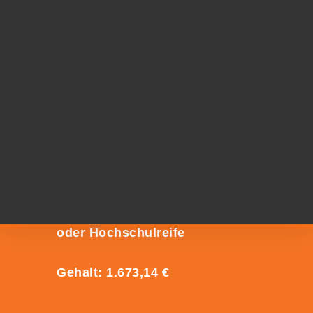
Bachelor of Science (B.Sc.)
Studiengang:
Wirtschaftsinformatik
(m/w/div.)
Standort: Lohr am Main | Startdatum: 01.09.2027
Art: Duales Studium
Schulabschluss: Fachhochschul-
oder Hochschulreife
Gehalt: 1.673,14 €