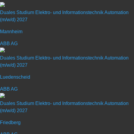
haus­eigenen Gießerei beliefert. Von Rohguss­teilen aus Grau- oder
Sphäro­guss bis hin zu einbau­fertigen Komponenten liefern wir alles
Duales Studium Elektro- und Informationstechnik Automation
(m/w/d) 2027
aus einer Hand.
Mannheim
ABB AG
Duales Studium Elektro- und Informationstechnik Automation
Duales Studium Angewandte
(m/w/d) 2027
Informatik (m/w/d) – Start: 2027
Luedenscheid
Standort: Kirchardt
ABB AG
Art: Duales Studium
Duales Studium Elektro- und Informationstechnik Automation
(m/w/d) 2027
Ausbildungsberuf: Naturwissenschaften /
Friedberg
Mathematik / Informatik