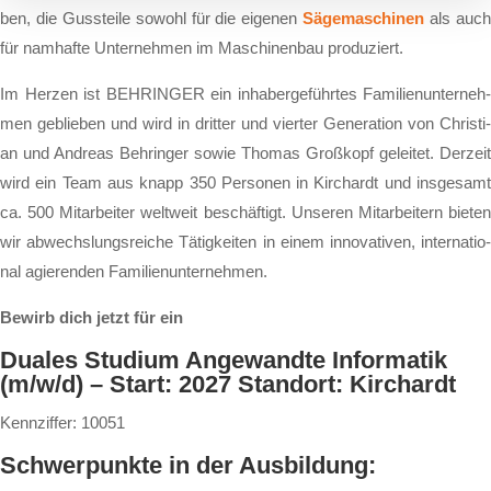
ben, die Guss­tei­le so­wohl für die ei­ge­nen
Sä­ge­ma­schi­nen
als auc
für nam­haf­te Un­ter­neh­men im Ma­schi­nen­bau pro­du­ziert.
Im Her­zen ist BEHRINGER ein in­ha­ber­ge­führ­tes Fa­mi­li­en­un­ter­neh­
men ge­blie­ben und wird in drit­ter und vier­ter Ge­ne­ra­ti­on von Chris­ti­
an und An­dre­as Beh­rin­ger so­wie Tho­mas Groß­kopf ge­lei­tet. Der­zeit
wird ein Team aus knapp 350 Per­so­nen in Kirch­ardt und ins­ge­samt
ca. 500 Mit­ar­bei­ter welt­weit be­schäf­tigt. Un­se­ren Mit­ar­bei­tern bie­ten
wir ab­wechs­lungs­rei­che Tä­tig­kei­ten in ei­nem in­no­va­ti­ven, in­ter­na­tio­
nal agie­ren­den Fa­mi­li­en­un­ter­neh­men.
Bewirb dich jetzt für ein
Duales Studium Angewandte Informatik
(m/w/d) – Start: 2027 Standort: Kirchardt
Kennziffer: 10051
Schwer­punk­te in der Aus­bil­dung: