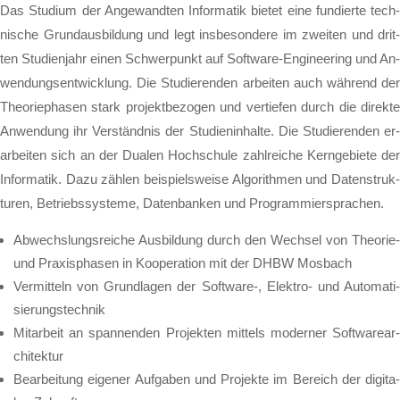
Das Stu­di­um der An­ge­wand­ten In­for­ma­tik bie­tet eine fun­dier­te tech­
ni­sche Grund­aus­bil­dung und legt ins­be­son­de­re im zwei­ten und drit­
ten Stu­di­en­jahr einen Schwer­punkt auf Soft­ware-En­gi­nee­ring und An­
wen­dungs­ent­wick­lung. Die Stu­die­ren­den ar­bei­ten auch wäh­rend der
The­o­rie­pha­sen stark pro­jekt­be­zo­gen und ver­tie­fen durch die di­rek­te
An­wen­dung ihr Ver­ständ­nis der Stu­di­en­in­hal­te. Die Stu­die­ren­den er­
ar­bei­ten sich an der Du­a­len Hoch­schu­le zahl­rei­che Kern­ge­bie­te der
In­for­ma­tik. Dazu zäh­len bei­spiels­wei­se Al­go­rith­men und Da­ten­struk­
tu­ren, Be­triebs­sys­te­me, Da­ten­ban­ken und Pro­gram­mier­spra­chen.
Ab­wechs­lungs­rei­che Aus­bil­dung durch den Wech­sel von The­o­rie-
und Pra­xis­pha­sen in Ko­ope­ra­ti­on mit der DHBW Mos­bach
Ver­mit­teln von Grund­la­gen der Soft­ware-, Elek­tro- und Au­to­ma­ti­
sie­rungs­tech­nik
Mit­ar­beit an span­nen­den Pro­jek­ten mit­tels mo­der­ner Soft­ware­ar­
chi­tek­tur
Be­ar­bei­tung ei­ge­ner Auf­ga­ben und Pro­jek­te im Be­reich der di­gi­ta­