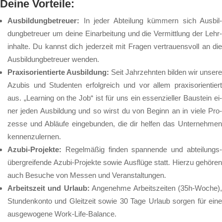
Dei­ne Vor­tei­le:
Aus­bil­dung­be­treu­er:
In je­der Ab­tei­lung küm­mern sich Aus­bil­
dung­be­treu­er um dei­ne Ein­ar­bei­tung und die Ver­mitt­lung der Lehr­
in­hal­te. Du kannst dich je­der­zeit mit Fra­gen ver­trau­ens­voll an die
Aus­bil­dung­be­treu­er wen­den.
Pra­xis­ori­en­tier­te Aus­bil­dung:
Seit Jahr­zehn­ten bil­den wir un­se­re
Azu­bis und Stu­den­ten er­folg­reich und vor al­lem pra­xis­ori­en­tiert
aus. „Lear­ning on the Job“ ist für uns ein es­sen­zi­el­ler Bau­stein ei­
ner je­den Aus­bil­dung und so wirst du von Be­ginn an in vie­le Pro­
zes­se und Ab­läu­fe ein­ge­bun­den, die dir hel­fen das Un­ter­neh­men
ken­nen­zu­ler­nen.
Azu­bi-Pro­jek­te:
Re­gel­mä­ßig fin­den span­nen­de und ab­tei­lungs
über­grei­fen­de Azu­bi-Pro­jek­te so­wie Aus­flü­ge statt. Hier­zu ge­hö­ren
auch Be­su­che von Mes­sen und Ver­an­stal­tun­gen.
Ar­beits­zeit und Ur­laub:
An­ge­neh­me Ar­beits­zei­ten (35h-Wo­che)
Stun­den­kon­to und Gleit­zeit so­wie 30 Ta­ge Ur­laub sor­gen für ei­ne
aus­ge­wo­ge­ne Work-Life-Ba­lan­ce.