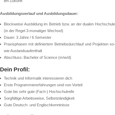
len Zu­kunft
Aus­bil­dungs­ver­lauf und Aus­bil­dungs­dau­er:
Block­wei­se Aus­bil­dung im Be­trieb bzw. an der du­a­len Hoch­schu­le
(in der Re­gel 3-mo­na­ti­ger Wech­sel)
Dau­er: 3 Jah­re / 6 Se­mes­ter
Pra­xis­pha­sen mit de­fi­nier­tem Be­triebs­durch­lauf und Pro­jek­ten so­
wie Aus­lands­auf­ent­halt
Ab­schluss: Ba­che­lor of Sci­ence (m/w/d)
Dein Pro­fil:
Tech­nik und In­for­ma­tik in­ter­es­sie­ren dich
Ers­te Pro­gram­mier­er­fah­run­gen sind von Vor­teil
Gu­te bis sehr gu­te (Fach-) Hoch­schul­rei­fe
Sorg­fäl­ti­ge Ar­beits­wei­se, Selbst­stän­dig­keit
Gu­te Deutsch- und Eng­lisch­kennt­nis­se