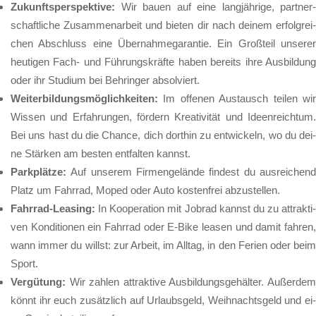
Zu­kunfts­per­spek­ti­ve:
Wir bau­en auf ei­ne lang­jäh­ri­ge, part­ner­
schaft­li­che Zu­sam­men­ar­beit und bie­ten dir nach dei­nem er­folg­rei­
chen Ab­schluss ei­ne Über­nah­me­ga­ran­tie. Ein Groß­teil un­se­rer
heu­ti­gen Fach- und Füh­rungs­kräf­te ha­ben be­reits ih­re Aus­bil­dung
oder ihr Stu­di­um bei Beh­rin­ger ab­sol­viert.
Wei­ter­bil­dungs­mög­lich­kei­ten:
Im of­fe­nen Aus­tausch tei­len wir
Wis­sen und Er­fah­run­gen, för­dern Krea­ti­vi­tät und Ide­en­reich­tum.
Bei uns hast du die Chan­ce, dich dort­hin zu ent­wi­ckeln, wo du dei­
ne Stär­ken am bes­ten ent­fal­ten kannst.
Park­plät­ze:
Auf un­se­rem Fir­men­ge­län­de fin­dest du aus­rei­chend
Platz um Fahr­rad, Mo­ped oder Au­to kos­ten­frei ab­zu­stel­len.
Fahr­rad-Lea­sing:
In Ko­ope­ra­ti­on mit Job­rad kannst du zu at­trak­ti­
ven Kon­di­tio­nen ein Fahr­rad oder E-Bi­ke lea­sen und da­mit fah­ren,
wann im­mer du willst: zur Ar­beit, im All­tag, in den Fe­ri­en oder beim
Sport.
Ver­gü­tung:
Wir zah­len at­trak­ti­ve Aus­bil­dungs­ge­häl­ter. Au­ßer­de
könnt ihr euch zu­sätz­lich auf Ur­laubs­geld, Weih­nachts­geld und ei­