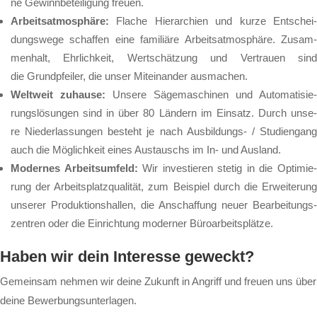
ne Ge­winn­be­tei­li­gung freu­en.
Ar­beits­at­mo­sphä­re:
Fla­che Hier­ar­chi­en und kur­ze Ent­schei
dungs­we­ge schaf­fen ei­ne fa­mi­li­ä­re Ar­beits­at­mo­sphä­re. Zu­sam­
men­halt, Ehr­lich­keit, Wert­schät­zung und Ver­trau­en sind
die Grund­pfei­ler, die un­ser Mit­ein­an­der aus­ma­chen.
Welt­weit zu­hau­se:
Un­se­re Sä­ge­ma­schi­nen und Au­to­ma­ti­sie­
rungs­lö­sun­gen sind in über 80 Län­dern im Ein­satz. Durch un­se­
re Nie­der­las­sun­gen be­steht je nach Aus­bil­dungs- / Stu­di­en­gang
auch die Mög­lich­keit ei­nes Aus­tauschs im In- und Aus­land.
Mo­der­nes Ar­beits­um­feld:
Wir in­ves­tie­ren ste­tig in die Op­ti­mie
rung der Ar­beits­platz­qua­li­tät, zum Bei­spiel durch die Er­wei­te­rung
un­se­rer Pro­duk­ti­ons­hal­len, die An­schaf­fung neu­er Be­ar­bei­tungs­
zen­tren oder die Ein­rich­tung mo­der­ner Bü­ro­ar­beits­plät­ze.
Haben wir dein Interesse geweckt?
Gemeinsam nehmen wir deine Zukunft in Angriff und freuen uns über
deine Bewerbungsunterlagen.