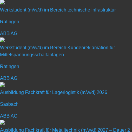
Werkstudent (m/w/d) im Bereich technische Infrastruktur
Ratingen
Duales Studium Digitale
ABB AG
Technologien – HSBI Minden
Werkstudent (m/w/d) im Bereich Kundenreklamation für
Mittelspannungsschaltanlagen
(m/w/d) 2027
Ratingen
Art: Duales Studium
ABB AG
Ausbildung Fachkraft für Lagerlogistik (m/w/d) 2026
Ausbildungsberuf: Sonstige
Sasbach
ABB AG
Ausbildung Fachkraft für Metalltechnik (m/w/d) 2027 – Dauer 2