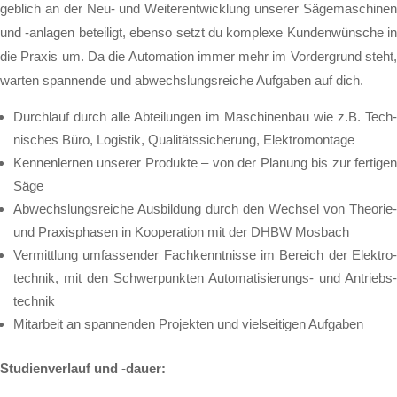
geb­lich an der Neu- und Wei­ter­ent­wick­lung un­se­rer Sä­ge­ma­schi­nen
und -an­la­gen be­tei­ligt, eben­so setzt du kom­ple­xe Kun­den­wün­sche in
die Pra­xis um. Da die Au­to­ma­ti­on im­mer mehr im Vor­der­grund steht,
war­ten span­nen­de und ab­wechs­lungs­rei­che Auf­ga­ben auf dich.
Durch­lauf durch al­le Ab­tei­lun­gen im Ma­schi­nen­bau wie z.B. Tech­
ni­sches Bü­ro, Lo­gis­tik, Qua­li­täts­si­che­rung, Elek­tro­mon­ta­ge
Ken­nen­ler­nen un­se­rer Pro­duk­te – von der Pla­nung bis zur fer­ti­gen
Sä­ge
Ab­wechs­lungs­rei­che Aus­bil­dung durch den Wech­sel von The­o­rie-
und Pra­xis­pha­sen in Ko­ope­ra­ti­on mit der DHBW Mos­bach
Ver­mitt­lung um­fas­sen­der Fach­kennt­nis­se im Be­reich der Elek­tro­
tech­nik, mit den Sch­wer­punk­ten Au­to­ma­ti­sie­rungs- und An­triebs­
tech­nik
Mit­ar­beit an span­nen­den Pro­jek­ten und viel­sei­ti­gen Auf­ga­ben
Stu­di­en­ver­lauf und -dau­er: