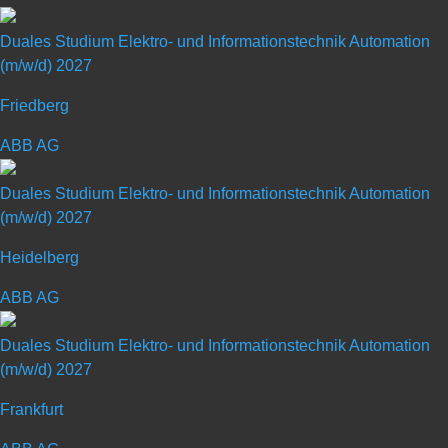
Sphäro­guss bis hin zu einbau­fertigen Komponenten liefern wir alles
Duales Studium Elektro- und Informationstechnik Automation
aus einer Hand.
(m/w/d) 2027
Friedberg
ABB AG
Duales Studium Elektrotechnik
Duales Studium Elektro- und Informationstechnik Automation
(m/w/d) 2027
(m/w/d) – Start: 2026
Heidelberg
Standort: Kirchardt
ABB AG
Art: Duales Studium
Duales Studium Elektro- und Informationstechnik Automation
(m/w/d) 2027
Ausbildungsberuf: Elektrotechnik
Frankfurt