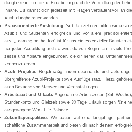
dung­be­treu­er um dei­ne Ein­ar­bei­tung und die Ver­mitt­lung der Lehr­
in­hal­te. Du kannst dich je­der­zeit mit Fra­gen ver­trau­ens­voll an die
Aus­bil­dung­be­treu­er wen­den.
Pra­xis­ori­en­tier­te Aus­bil­dung:
Seit Jahr­zehn­ten bil­den wir un­se­re
Azu­bis und Stu­den­ten er­folg­reich und vor al­lem pra­xis­ori­en­tiert
aus. „Lear­ning on the Job“ ist für uns ein es­sen­zi­el­ler Bau­stein ei­
ner je­den Aus­bil­dung und so wirst du von Be­ginn an in vie­le Pro­
zes­se und Ab­läu­fe ein­ge­bun­den, die dir hel­fen das Un­ter­neh­men
ken­nen­zu­ler­nen.
Azu­bi-Pro­jek­te:
Re­gel­mä­ßig fin­den span­nen­de und ab­tei­lungs
über­grei­fen­de Azu­bi-Pro­jek­te so­wie Aus­flü­ge statt. Hier­zu ge­hö­ren
auch Be­su­che von Mes­sen und Ver­an­stal­tun­gen.
Ar­beits­zeit und Ur­laub:
An­ge­neh­me Ar­beits­zei­ten (35h-Wo­che)
Stun­den­kon­to und Gleit­zeit so­wie 30 Ta­ge Ur­laub sor­gen für ei­ne
aus­ge­wo­ge­ne Work-Life-Ba­lan­ce.
Zu­kunfts­per­spek­ti­ve:
Wir bau­en auf ei­ne lang­jäh­ri­ge, part­ner­
schaft­li­che Zu­sam­men­ar­beit und bie­ten dir nach dei­nem er­folg­rei­