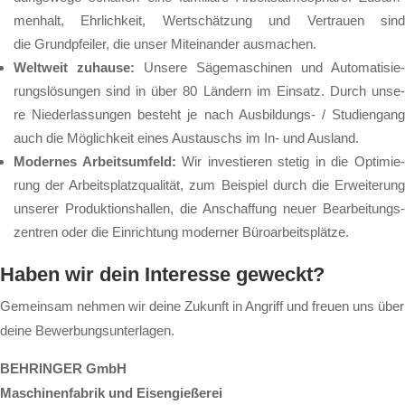
men­halt, Ehr­lich­keit, Wert­schät­zung und Ver­trau­en sind
die Grund­pfei­ler, die un­ser Mit­ein­an­der aus­ma­chen.
Welt­weit zu­hau­se:
Un­se­re Sä­ge­ma­schi­nen und Au­to­ma­ti­sie­
rungs­lö­sun­gen sind in über 80 Län­dern im Ein­satz. Durch un­se­
re Nie­der­las­sun­gen be­steht je nach Aus­bil­dungs- / Stu­di­en­gang
auch die Mög­lich­keit ei­nes Aus­tauschs im In- und Aus­land.
Mo­der­nes Ar­beits­um­feld:
Wir in­ves­tie­ren ste­tig in die Op­ti­mie
rung der Ar­beits­platz­qua­li­tät, zum Bei­spiel durch die Er­wei­te­rung
un­se­rer Pro­duk­ti­ons­hal­len, die An­schaf­fung neu­er Be­ar­bei­tungs­
zen­tren oder die Ein­rich­tung mo­der­ner Bü­ro­ar­beits­plät­ze.
Haben wir dein Interesse geweckt?
Gemeinsam nehmen wir deine Zukunft in Angriff und freuen uns über
deine Bewerbungsunterlagen.
BEHRINGER GmbH
Maschinenfabrik und Eisengießerei