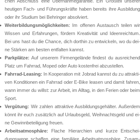
chen Ab­schluss ei­ne Über­nah­me­ga­ran­tie. Ein Groß­teil un­se­rer
heu­ti­gen Fach- und Füh­rungs­kräf­te ha­ben be­reits ih­re Aus­bil­dung
oder ihr Stu­di­um bei Beh­rin­ger ab­sol­viert.
Wei­ter­bil­dungs­mög­lich­kei­ten:
Im of­fe­nen Aus­tausch tei­len wir
Wis­sen und Er­fah­run­gen, för­dern Krea­ti­vi­tät und Ide­en­reich­tum.
Bei uns hast du die Chan­ce, dich dort­hin zu ent­wi­ckeln, wo du dei­
ne Stär­ken am bes­ten ent­fal­ten kannst.
Park­plät­ze:
Auf un­se­rem Fir­men­ge­län­de fin­dest du aus­rei­chend
Platz um Fahr­rad, Mo­ped oder Au­to kos­ten­frei ab­zu­stel­len.
Fahr­rad-Lea­sing:
In Ko­ope­ra­ti­on mit Job­rad kannst du zu at­trak­ti­
ven Kon­di­tio­nen ein Fahr­rad oder E-Bi­ke lea­sen und da­mit fah­ren,
wann im­mer du willst: zur Ar­beit, im All­tag, in den Fe­ri­en oder beim
Sport.
Ver­gü­tung:
Wir zah­len at­trak­ti­ve Aus­bil­dungs­ge­häl­ter. Au­ßer­de
könnt ihr euch zu­sätz­lich auf Ur­laubs­geld, Weih­nachts­geld und ei­
ne Ge­winn­be­tei­li­gung freu­en.
Ar­beits­at­mo­sphä­re:
Fla­che Hier­ar­chi­en und kur­ze Ent­schei
dungs­we­ge schaf­fen ei­ne fa­mi­li­ä­re Ar­beits­at­mo­sphä­re. Zu­sam­