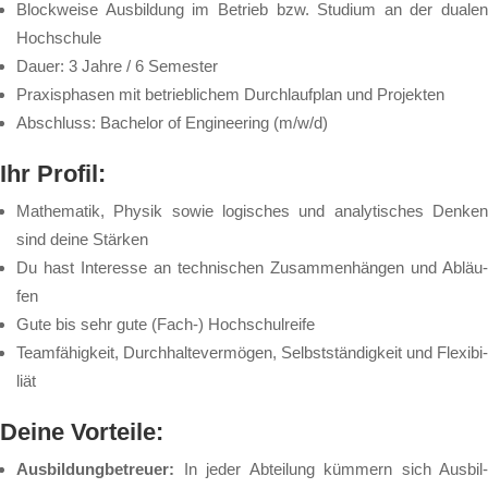
Block­wei­se Aus­bil­dung im Be­trieb bzw. Stu­di­um an der du­a­len
Hoch­schu­le
Dau­er: 3 Jah­re / 6 Se­mes­ter
Pra­xis­pha­sen mit be­trieb­li­chem Durch­lauf­plan und Pro­jek­ten
Ab­schluss: Ba­che­lor of En­gi­neer­ing (m/w/d)
Ihr Pro­fil:
Ma­the­ma­tik, Phy­sik so­wie lo­gi­sches und ana­ly­ti­sches Den­ken
sind dei­ne Stär­ken
Du hast In­ter­es­se an tech­ni­schen Zu­sam­men­hän­gen und Ab­läu­
fen
Gu­te bis sehr gu­te (Fach-) Hoch­schul­rei­fe
Team­fä­hig­keit, Durch­hal­te­ver­mö­gen, Selbst­stän­dig­keit und Fle­xi­bi­
li­ät
Dei­ne Vor­tei­le:
Aus­bil­dung­be­treu­er:
In je­der Ab­tei­lung küm­mern sich Aus­bil­